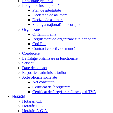
Prezentare generala
Integritate instituțională
Plan de integritate
Declarație de asumare
Decizie de asumare
Strategia națională anticorupție
Organizare
Organinigramă
Regulament de organizare și funcționare
Cod Etic
Contract colectiv de muncă
Conducere
Legislație organizare și functionare
Servicii
Date de contact
Rapoartele administratorilor
Acte oficiale societate
Act constitutiv
Certificat de înregistrare
Certificat de înregistrare în scopuri TVA
Hotărâri
Hotărâri C.L.
Hotărâri C.A
Hotărâri A.G.A.