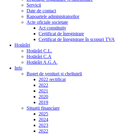
Servicii
Date de contact
Rapoartele administratorilor
Acte oficiale societate
Act constitutiv
Certificat de înregistrare
Certificat de înregistrare în scopuri TVA
Hotărâri
Hotărâri C.L.
Hotărâri C.A
Hotărâri A.G.A.
Info
Buget de venituri și cheltuieli
2022 rectificat
2022
2021
2020
2019
Situații financiare
2025
2024
2023
2022