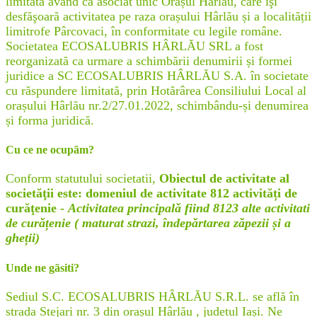
limitată având ca asociat unic Orașul Hârlău, care îşi
desfăşoară activitatea pe raza orașului Hârlău și a localității
limitrofe Pârcovaci, în conformitate cu legile române.
Societatea ECOSALUBRIS HÂRLĂU SRL a fost
reorganizată ca urmare a schimbării denumirii și formei
juridice a SC ECOSALUBRIS HÂRLĂU S.A. în societate
cu răspundere limitată, prin Hotărârea Consiliului Local al
orașului Hârlău nr.2/27.01.2022, schimbându-și denumirea
și forma juridică.
Cu ce ne ocupãm?
Conform statutului societatii,
Obiectul de activitate al
societăţii este: domeniul de activitate 812 activități de
curăţenie -
Activitatea principală fiind 8123 alte activitati
de curățenie ( maturat strazi, îndepărtarea zăpezii și a
gheții)
Unde ne gãsiti?
Sediul S.C. ECOSALUBRIS HÂRLĂU S.R.L. se află în
strada Stejari nr. 3 din orașul Hârlău , judetul Iași. Ne