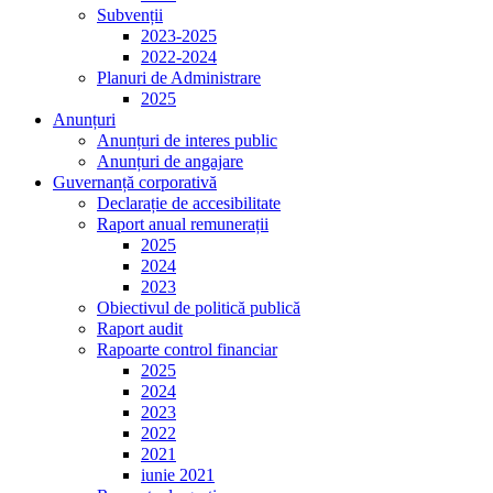
Subvenții
2023-2025
2022-2024
Planuri de Administrare
2025
Anunțuri
Anunțuri de interes public
Anunțuri de angajare
Guvernanță corporativă
Declarație de accesibilitate
Raport anual remunerații
2025
2024
2023
Obiectivul de politică publică
Raport audit
Rapoarte control financiar
2025
2024
2023
2022
2021
iunie 2021