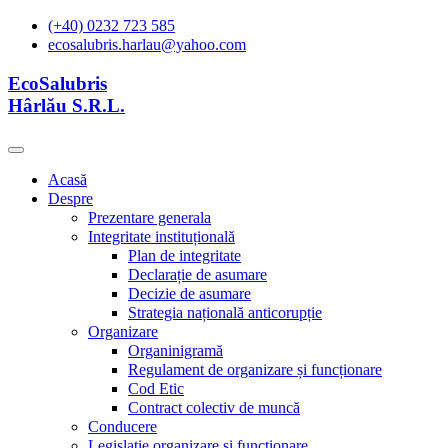
(+40) 0232 723 585
ecosalubris.harlau@yahoo.com
EcoSalubris
Hârlău S.R.L.
Acasă
Despre
Prezentare generala
Integritate instituțională
Plan de integritate
Declarație de asumare
Decizie de asumare
Strategia națională anticorupție
Organizare
Organinigramă
Regulament de organizare și funcționare
Cod Etic
Contract colectiv de muncă
Conducere
Legislație organizare și functionare