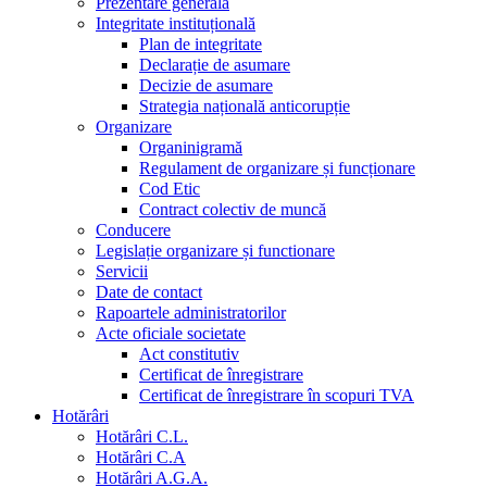
Prezentare generala
Integritate instituțională
Plan de integritate
Declarație de asumare
Decizie de asumare
Strategia națională anticorupție
Organizare
Organinigramă
Regulament de organizare și funcționare
Cod Etic
Contract colectiv de muncă
Conducere
Legislație organizare și functionare
Servicii
Date de contact
Rapoartele administratorilor
Acte oficiale societate
Act constitutiv
Certificat de înregistrare
Certificat de înregistrare în scopuri TVA
Hotărâri
Hotărâri C.L.
Hotărâri C.A
Hotărâri A.G.A.