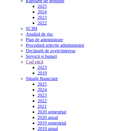
Rapoarte de gestiune
2025
2024
2023
2022
SCIM
Analiză de risc
Plan de administrare
Procedură selecție administrator
Declarații de avere/interese
Servicii și bunuri
Cod etică
2023
2019
Situații financiare
2025
2024
2023
2022
2021
2020 semestrial
2020 anual
2019 semestrial
2019 anual