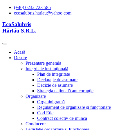
(+40) 0232 723 585
ecosalubris.harlau@yahoo.com
EcoSalubris
Hârlău S.R.L.
Acasă
Despre
Prezentare generala
Integritate instituțională
Plan de integritate
Declarație de asumare
Decizie de asumare
Strategia națională anticorupție
Organizare
Organinigramă
Regulament de organizare și funcționare
Cod Etic
Contract colectiv de muncă
Conducere
Legislație organizare și functionare