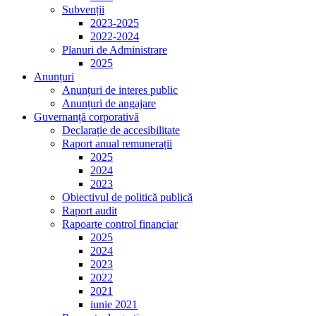
Subvenții
2023-2025
2022-2024
Planuri de Administrare
2025
Anunțuri
Anunțuri de interes public
Anunțuri de angajare
Guvernanță corporativă
Declarație de accesibilitate
Raport anual remunerații
2025
2024
2023
Obiectivul de politică publică
Raport audit
Rapoarte control financiar
2025
2024
2023
2022
2021
iunie 2021