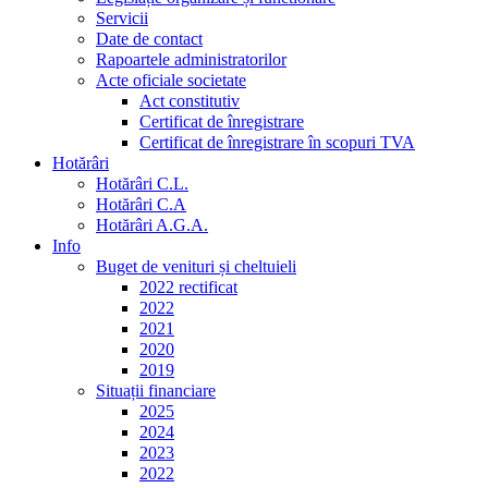
Servicii
Date de contact
Rapoartele administratorilor
Acte oficiale societate
Act constitutiv
Certificat de înregistrare
Certificat de înregistrare în scopuri TVA
Hotărâri
Hotărâri C.L.
Hotărâri C.A
Hotărâri A.G.A.
Info
Buget de venituri și cheltuieli
2022 rectificat
2022
2021
2020
2019
Situații financiare
2025
2024
2023
2022