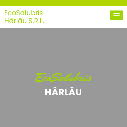
EcoSalubris
Hârlău S.R.L.
EcoSalubris
HÂRLĂU