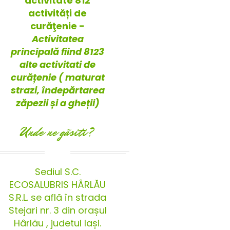
activitate 812
activități de
curăţenie -
Activitatea
principală fiind 8123
alte activitati de
curățenie ( maturat
strazi, îndepărtarea
zăpezii și a gheții)
Unde ne gãsiti?
Sediul S.C.
ECOSALUBRIS HÂRLĂU
S.R.L. se află în strada
Stejari nr. 3 din orașul
Hârlău , judetul Iași.