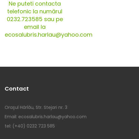
Ne puteti contacta
telefonic la numărul
0232.723585 sau pe
email la
ecosalubris.harlau@yahoo.com
Contact
Orașul Hârlău, Str. Stejari nr. 3
Email: ecosalubris.harlau@yahoo.com
tel: (+40) 0232 723 585