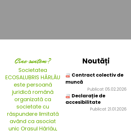
Cine suntem?
Noutăți
Societatea
Contract colectiv de
ECOSALUBRIS HÂRLĂU
muncă
este persoană
Publicat 05.02.2026
juridică română
Declarație de
organizată ca
accesibilitate
societate cu
Publicat 21.01.2026
răspundere limitată
având ca asociat
unic Orașul Hârlău,