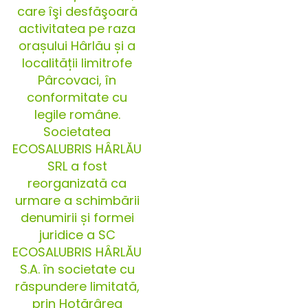
care îşi desfăşoară
activitatea pe raza
orașului Hârlău și a
localității limitrofe
Pârcovaci, în
conformitate cu
legile române.
Societatea
ECOSALUBRIS HÂRLĂU
SRL a fost
reorganizată ca
urmare a schimbării
denumirii și formei
juridice a SC
ECOSALUBRIS HÂRLĂU
S.A. în societate cu
răspundere limitată,
prin Hotărârea