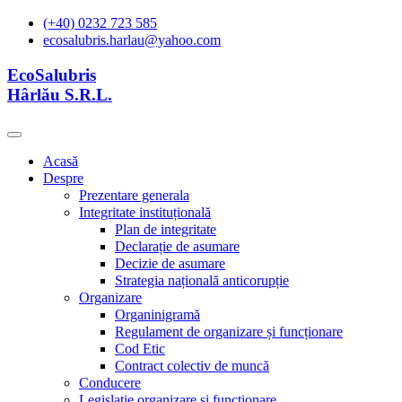
(+40) 0232 723 585
ecosalubris.harlau@yahoo.com
EcoSalubris
Hârlău S.R.L.
Acasă
Despre
Prezentare generala
Integritate instituțională
Plan de integritate
Declarație de asumare
Decizie de asumare
Strategia națională anticorupție
Organizare
Organinigramă
Regulament de organizare și funcționare
Cod Etic
Contract colectiv de muncă
Conducere
Legislație organizare și functionare