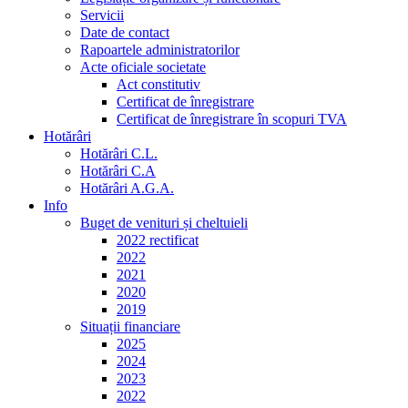
Servicii
Date de contact
Rapoartele administratorilor
Acte oficiale societate
Act constitutiv
Certificat de înregistrare
Certificat de înregistrare în scopuri TVA
Hotărâri
Hotărâri C.L.
Hotărâri C.A
Hotărâri A.G.A.
Info
Buget de venituri și cheltuieli
2022 rectificat
2022
2021
2020
2019
Situații financiare
2025
2024
2023
2022