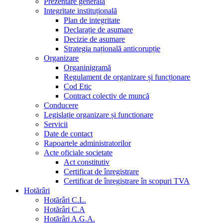
Prezentare generala
Integritate instituțională
Plan de integritate
Declarație de asumare
Decizie de asumare
Strategia națională anticorupție
Organizare
Organinigramă
Regulament de organizare și funcționare
Cod Etic
Contract colectiv de muncă
Conducere
Legislație organizare și functionare
Servicii
Date de contact
Rapoartele administratorilor
Acte oficiale societate
Act constitutiv
Certificat de înregistrare
Certificat de înregistrare în scopuri TVA
Hotărâri
Hotărâri C.L.
Hotărâri C.A
Hotărâri A.G.A.