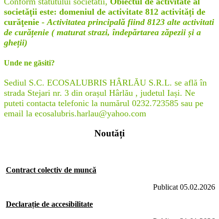
Conform statutului societatii,
Obiectul de activitate al
societăţii este: domeniul de activitate 812 activități de
curăţenie -
Activitatea principală fiind 8123 alte activitati
de curățenie ( maturat strazi, îndepărtarea zăpezii și a
gheții)
Unde ne gãsiti?
Sediul S.C. ECOSALUBRIS HÂRLĂU S.R.L. se află în
strada Stejari nr. 3 din orașul Hârlău , judetul Iași. Ne
puteti contacta telefonic la numărul 0232.723585 sau pe
email la ecosalubris.harlau@yahoo.com
Noutăți
Contract colectiv de muncă
Publicat 05.02.2026
Declarație de accesibilitate