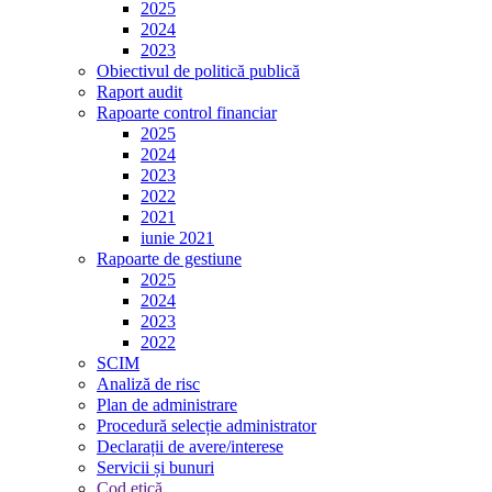
2025
2024
2023
Obiectivul de politică publică
Raport audit
Rapoarte control financiar
2025
2024
2023
2022
2021
iunie 2021
Rapoarte de gestiune
2025
2024
2023
2022
SCIM
Analiză de risc
Plan de administrare
Procedură selecție administrator
Declarații de avere/interese
Servicii și bunuri
Cod etică