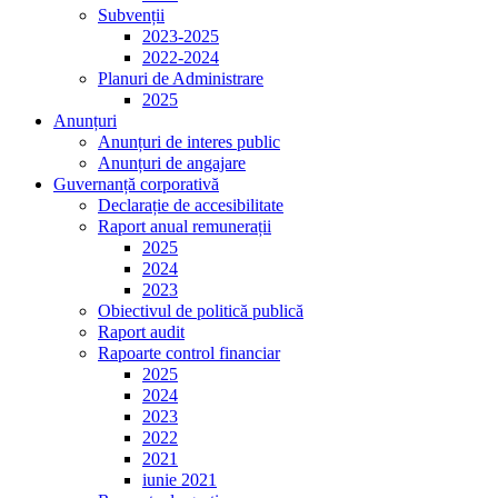
Subvenții
2023-2025
2022-2024
Planuri de Administrare
2025
Anunțuri
Anunțuri de interes public
Anunțuri de angajare
Guvernanță corporativă
Declarație de accesibilitate
Raport anual remunerații
2025
2024
2023
Obiectivul de politică publică
Raport audit
Rapoarte control financiar
2025
2024
2023
2022
2021
iunie 2021