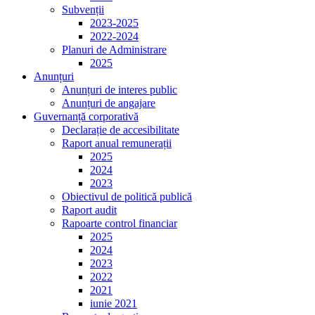
Subvenții
2023-2025
2022-2024
Planuri de Administrare
2025
Anunțuri
Anunțuri de interes public
Anunțuri de angajare
Guvernanță corporativă
Declarație de accesibilitate
Raport anual remunerații
2025
2024
2023
Obiectivul de politică publică
Raport audit
Rapoarte control financiar
2025
2024
2023
2022
2021
iunie 2021