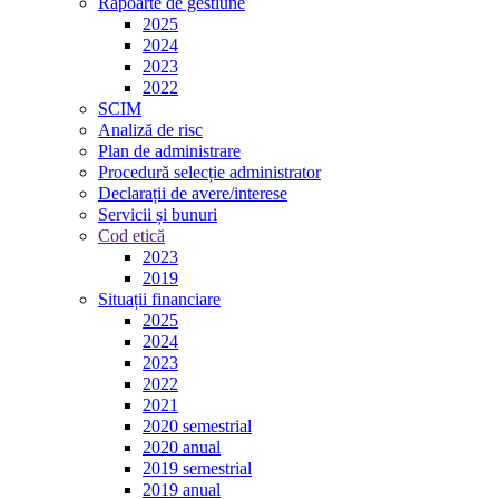
Rapoarte de gestiune
2025
2024
2023
2022
SCIM
Analiză de risc
Plan de administrare
Procedură selecție administrator
Declarații de avere/interese
Servicii și bunuri
Cod etică
2023
2019
Situații financiare
2025
2024
2023
2022
2021
2020 semestrial
2020 anual
2019 semestrial
2019 anual