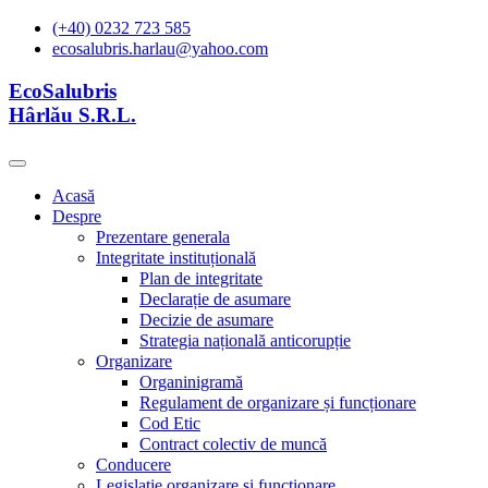
(+40) 0232 723 585
ecosalubris.harlau@yahoo.com
EcoSalubris
Hârlău S.R.L.
Acasă
Despre
Prezentare generala
Integritate instituțională
Plan de integritate
Declarație de asumare
Decizie de asumare
Strategia națională anticorupție
Organizare
Organinigramă
Regulament de organizare și funcționare
Cod Etic
Contract colectiv de muncă
Conducere
Legislație organizare și functionare