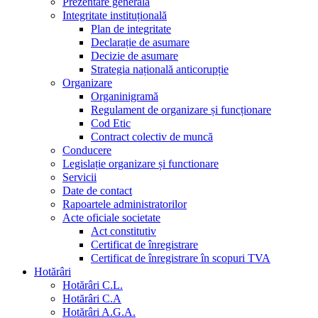
Prezentare generala
Integritate instituțională
Plan de integritate
Declarație de asumare
Decizie de asumare
Strategia națională anticorupție
Organizare
Organinigramă
Regulament de organizare și funcționare
Cod Etic
Contract colectiv de muncă
Conducere
Legislație organizare și functionare
Servicii
Date de contact
Rapoartele administratorilor
Acte oficiale societate
Act constitutiv
Certificat de înregistrare
Certificat de înregistrare în scopuri TVA
Hotărâri
Hotărâri C.L.
Hotărâri C.A
Hotărâri A.G.A.