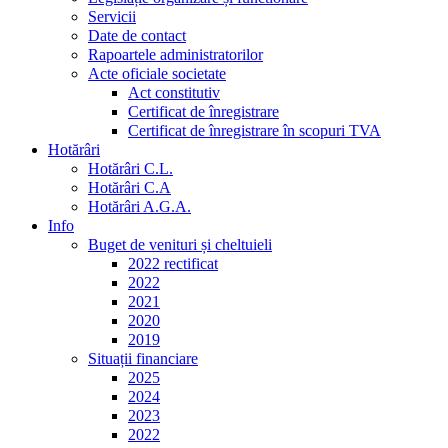
Servicii
Date de contact
Rapoartele administratorilor
Acte oficiale societate
Act constitutiv
Certificat de înregistrare
Certificat de înregistrare în scopuri TVA
Hotărâri
Hotărâri C.L.
Hotărâri C.A
Hotărâri A.G.A.
Info
Buget de venituri și cheltuieli
2022 rectificat
2022
2021
2020
2019
Situații financiare
2025
2024
2023
2022