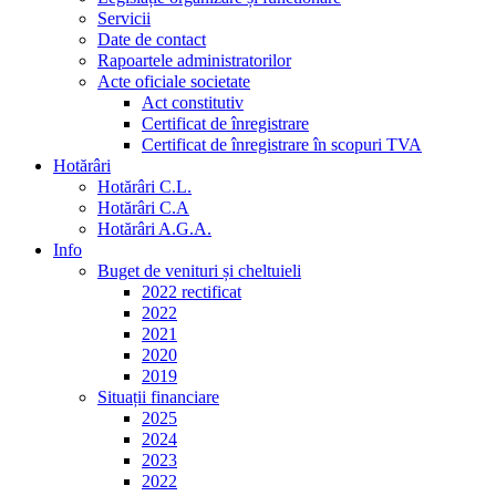
Servicii
Date de contact
Rapoartele administratorilor
Acte oficiale societate
Act constitutiv
Certificat de înregistrare
Certificat de înregistrare în scopuri TVA
Hotărâri
Hotărâri C.L.
Hotărâri C.A
Hotărâri A.G.A.
Info
Buget de venituri și cheltuieli
2022 rectificat
2022
2021
2020
2019
Situații financiare
2025
2024
2023
2022