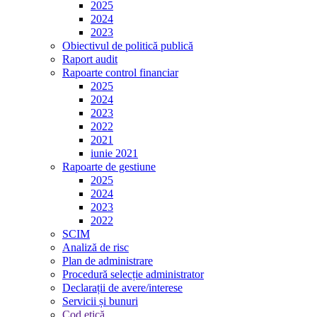
2025
2024
2023
Obiectivul de politică publică
Raport audit
Rapoarte control financiar
2025
2024
2023
2022
2021
iunie 2021
Rapoarte de gestiune
2025
2024
2023
2022
SCIM
Analiză de risc
Plan de administrare
Procedură selecție administrator
Declarații de avere/interese
Servicii și bunuri
Cod etică