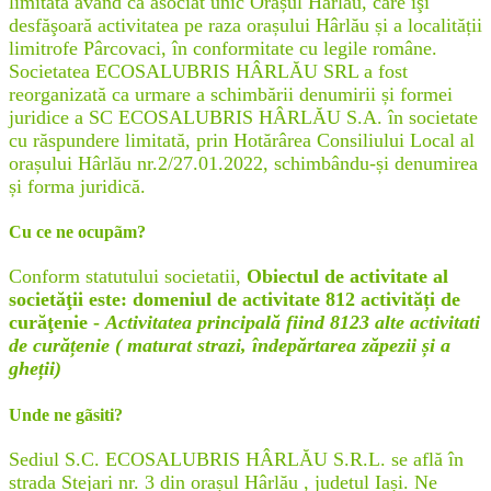
limitată având ca asociat unic Orașul Hârlău, care îşi
desfăşoară activitatea pe raza orașului Hârlău și a localității
limitrofe Pârcovaci, în conformitate cu legile române.
Societatea ECOSALUBRIS HÂRLĂU SRL a fost
reorganizată ca urmare a schimbării denumirii și formei
juridice a SC ECOSALUBRIS HÂRLĂU S.A. în societate
cu răspundere limitată, prin Hotărârea Consiliului Local al
orașului Hârlău nr.2/27.01.2022, schimbându-și denumirea
și forma juridică.
Cu ce ne ocupãm?
Conform statutului societatii,
Obiectul de activitate al
societăţii este: domeniul de activitate 812 activități de
curăţenie -
Activitatea principală fiind 8123 alte activitati
de curățenie ( maturat strazi, îndepărtarea zăpezii și a
gheții)
Unde ne gãsiti?
Sediul S.C. ECOSALUBRIS HÂRLĂU S.R.L. se află în
strada Stejari nr. 3 din orașul Hârlău , judetul Iași. Ne