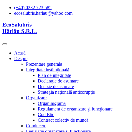
(+40) 0232 723 585
ecosalubris.harlau@yahoo.com
EcoSalubris
Hârlău S.R.L.
Acasă
Despre
Prezentare generala
Integritate instituțională
Plan de integritate
Declarație de asumare
Decizie de asumare
Strategia națională anticorupție
Organizare
Organinigramă
Regulament de organizare și funcționare
Cod Etic
Contract colectiv de muncă
Conducere
Legislație organizare și functionare