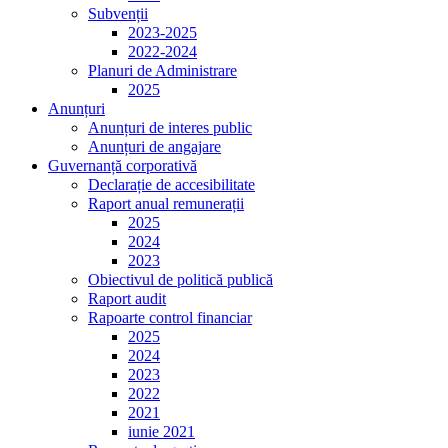
Subvenții
2023-2025
2022-2024
Planuri de Administrare
2025
Anunțuri
Anunțuri de interes public
Anunțuri de angajare
Guvernanță corporativă
Declarație de accesibilitate
Raport anual remunerații
2025
2024
2023
Obiectivul de politică publică
Raport audit
Rapoarte control financiar
2025
2024
2023
2022
2021
iunie 2021