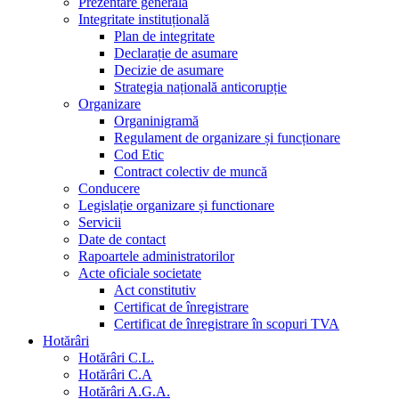
Prezentare generala
Integritate instituțională
Plan de integritate
Declarație de asumare
Decizie de asumare
Strategia națională anticorupție
Organizare
Organinigramă
Regulament de organizare și funcționare
Cod Etic
Contract colectiv de muncă
Conducere
Legislație organizare și functionare
Servicii
Date de contact
Rapoartele administratorilor
Acte oficiale societate
Act constitutiv
Certificat de înregistrare
Certificat de înregistrare în scopuri TVA
Hotărâri
Hotărâri C.L.
Hotărâri C.A
Hotărâri A.G.A.