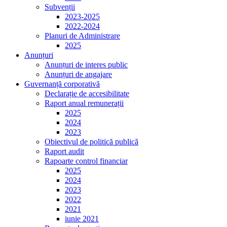
Subvenții
2023-2025
2022-2024
Planuri de Administrare
2025
Anunțuri
Anunțuri de interes public
Anunțuri de angajare
Guvernanță corporativă
Declarație de accesibilitate
Raport anual remunerații
2025
2024
2023
Obiectivul de politică publică
Raport audit
Rapoarte control financiar
2025
2024
2023
2022
2021
iunie 2021