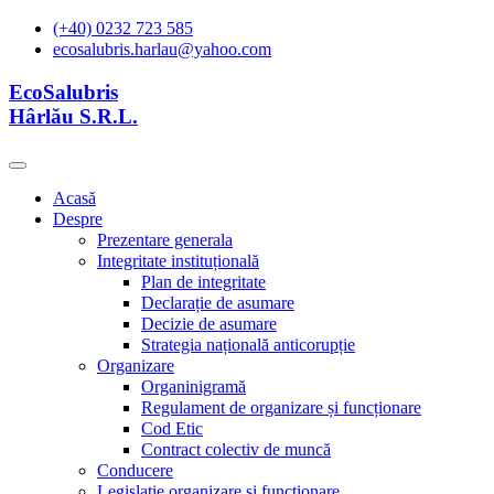
(+40) 0232 723 585
ecosalubris.harlau@yahoo.com
EcoSalubris
Hârlău S.R.L.
Acasă
Despre
Prezentare generala
Integritate instituțională
Plan de integritate
Declarație de asumare
Decizie de asumare
Strategia națională anticorupție
Organizare
Organinigramă
Regulament de organizare și funcționare
Cod Etic
Contract colectiv de muncă
Conducere
Legislație organizare și functionare