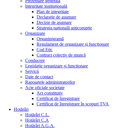
Prezentare generala
Integritate instituțională
Plan de integritate
Declarație de asumare
Decizie de asumare
Strategia națională anticorupție
Organizare
Organinigramă
Regulament de organizare și funcționare
Cod Etic
Contract colectiv de muncă
Conducere
Legislație organizare și functionare
Servicii
Date de contact
Rapoartele administratorilor
Acte oficiale societate
Act constitutiv
Certificat de înregistrare
Certificat de înregistrare în scopuri TVA
Hotărâri
Hotărâri C.L.
Hotărâri C.A
Hotărâri A.G.A.