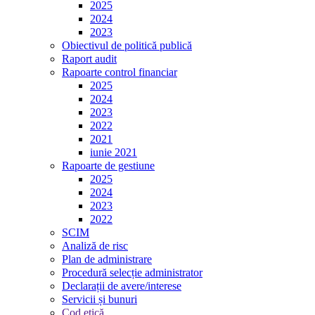
2025
2024
2023
Obiectivul de politică publică
Raport audit
Rapoarte control financiar
2025
2024
2023
2022
2021
iunie 2021
Rapoarte de gestiune
2025
2024
2023
2022
SCIM
Analiză de risc
Plan de administrare
Procedură selecție administrator
Declarații de avere/interese
Servicii și bunuri
Cod etică