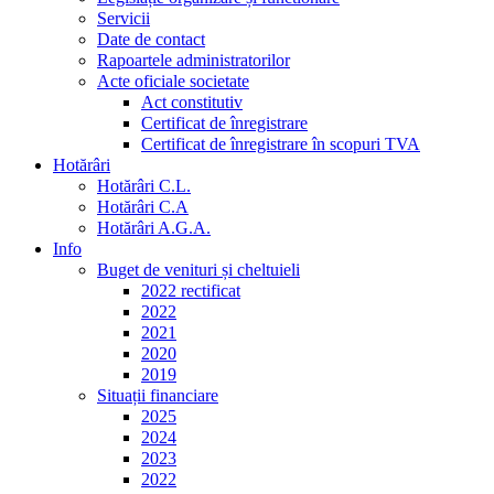
Servicii
Date de contact
Rapoartele administratorilor
Acte oficiale societate
Act constitutiv
Certificat de înregistrare
Certificat de înregistrare în scopuri TVA
Hotărâri
Hotărâri C.L.
Hotărâri C.A
Hotărâri A.G.A.
Info
Buget de venituri și cheltuieli
2022 rectificat
2022
2021
2020
2019
Situații financiare
2025
2024
2023
2022