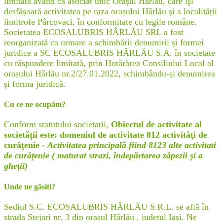
limitată având ca asociat unic Orașul Hârlău, care îşi
desfăşoară activitatea pe raza orașului Hârlău și a localității
limitrofe Pârcovaci, în conformitate cu legile române.
Societatea ECOSALUBRIS HÂRLĂU SRL a fost
reorganizată ca urmare a schimbării denumirii și formei
juridice a SC ECOSALUBRIS HÂRLĂU S.A. în societate
cu răspundere limitată, prin Hotărârea Consiliului Local al
orașului Hârlău nr.2/27.01.2022, schimbându-și denumirea
și forma juridică.
Cu ce ne ocupãm?
Conform statutului societatii,
Obiectul de activitate al
societăţii este: domeniul de activitate 812 activități de
curăţenie -
Activitatea principală fiind 8123 alte activitati
de curățenie ( maturat strazi, îndepărtarea zăpezii și a
gheții)
Unde ne gãsiti?
Sediul S.C. ECOSALUBRIS HÂRLĂU S.R.L. se află în
strada Stejari nr. 3 din orașul Hârlău , judetul Iași. Ne