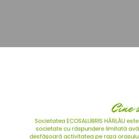
Cine 
Societatea ECOSALUBRIS HÂRLĂU este
societate cu răspundere limitată avân
desfăşoară activitatea pe raza orașului H