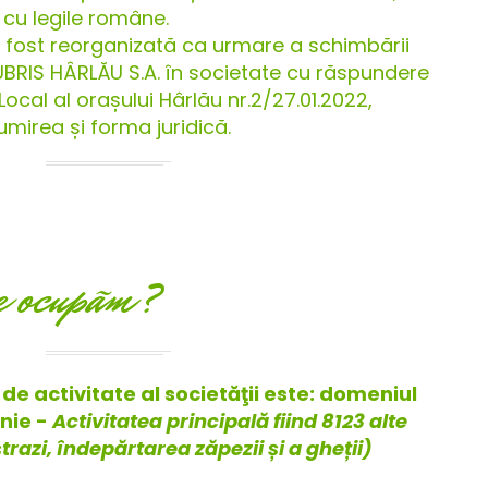
cu legile române.
fost reorganizată ca urmare a schimbării
UBRIS HÂRLĂU S.A. în societate cu răspundere
Local al orașului Hârlău nr.2/27.01.2022,
irea și forma juridică.
e ocupãm?
de activitate al societăţii este: domeniul
enie -
Activitatea principală fiind 8123 alte
trazi, îndepărtarea zăpezii și a gheții)