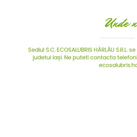
Unde n
Sediul S.C. ECOSALUBRIS HÂRLĂU S.R.L. se a
judetul Iași. Ne puteti contacta telef
ecosalubris.