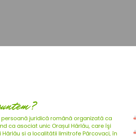
suntem?
 persoană juridică română organizată ca
d ca asociat unic Orașul Hârlău, care îşi
ârlău și a localității limitrofe Pârcovaci, în