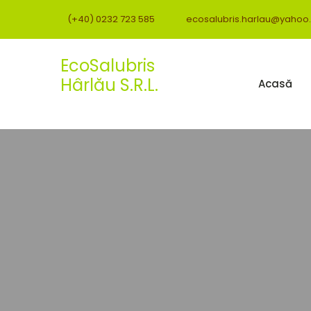
(+40) 0232 723 585
ecosalubris.harlau@yahoo
EcoSalubris
Hârlău S.R.L.
Acasă