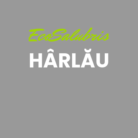
EcoSalubris
HÂRLĂU