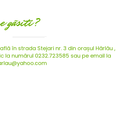
e gãsiti?
flă în strada Stejari nr. 3 din orașul Hârlău ,
onic la numărul 0232.723585 sau pe email la
harlau@yahoo.com