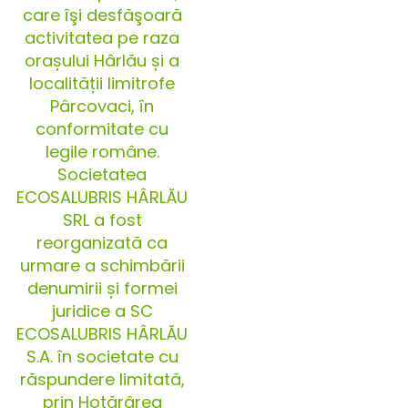
care îşi desfăşoară
activitatea pe raza
orașului Hârlău și a
localității limitrofe
Pârcovaci, în
conformitate cu
legile române.
Societatea
ECOSALUBRIS HÂRLĂU
SRL a fost
reorganizată ca
urmare a schimbării
denumirii și formei
juridice a SC
ECOSALUBRIS HÂRLĂU
S.A. în societate cu
răspundere limitată,
prin Hotărârea