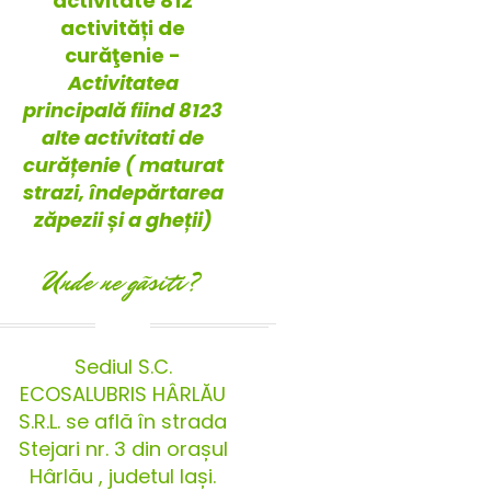
activitate 812
activități de
curăţenie -
Activitatea
principală fiind 8123
alte activitati de
curățenie ( maturat
strazi, îndepărtarea
zăpezii și a gheții)
Unde ne gãsiti?
Sediul S.C.
ECOSALUBRIS HÂRLĂU
S.R.L. se află în strada
Stejari nr. 3 din orașul
Hârlău , judetul Iași.