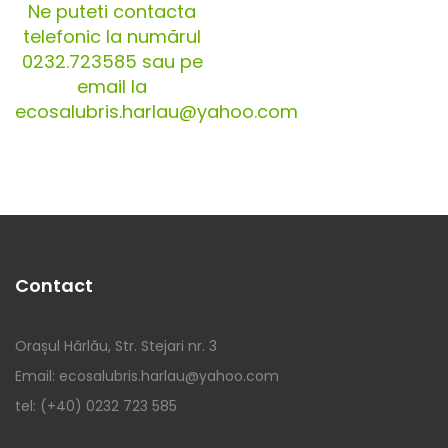
Ne puteti contacta
telefonic la numărul
0232.723585 sau pe
email la
ecosalubris.harlau@yahoo.com
Contact
Orașul Hârlău, Str. Stejari nr. 3
Email: ecosalubris.harlau@yahoo.com
tel: (+40) 0232 723 585