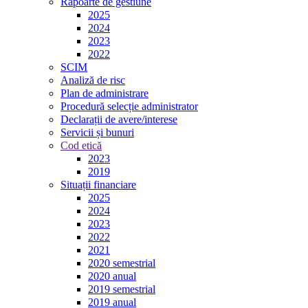
Rapoarte de gestiune
2025
2024
2023
2022
SCIM
Analiză de risc
Plan de administrare
Procedură selecție administrator
Declarații de avere/interese
Servicii și bunuri
Cod etică
2023
2019
Situații financiare
2025
2024
2023
2022
2021
2020 semestrial
2020 anual
2019 semestrial
2019 anual