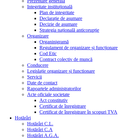
Prezentare generala
Integritate instituțională
Plan de integritate
Declarație de asumare
Decizie de asumare
Strategia națională anticorupție
Organizare
Organinigramă
Regulament de organizare și funcționare
Cod Etic
Contract colectiv de muncă
Conducere
Legislație organizare și functionare
Servicii
Date de contact
Rapoartele administratorilor
Acte oficiale societate
Act constitutiv
Certificat de înregistrare
Certificat de înregistrare în scopuri TVA
Hotărâri
Hotărâri C.L.
Hotărâri C.A
Hotărâri A.G.A.