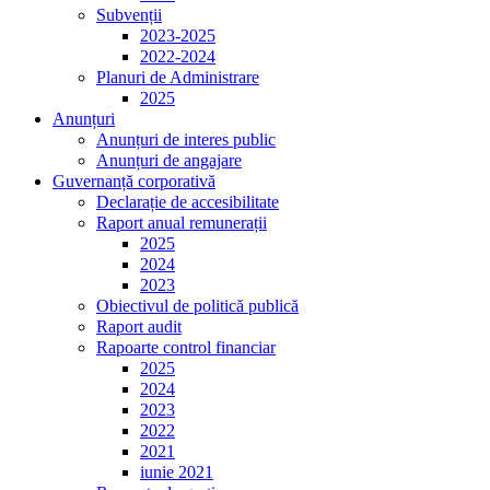
Subvenții
2023-2025
2022-2024
Planuri de Administrare
2025
Anunțuri
Anunțuri de interes public
Anunțuri de angajare
Guvernanță corporativă
Declarație de accesibilitate
Raport anual remunerații
2025
2024
2023
Obiectivul de politică publică
Raport audit
Rapoarte control financiar
2025
2024
2023
2022
2021
iunie 2021