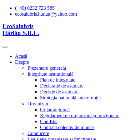
(+40) 0232 723 585
ecosalubris.harlau@yahoo.com
EcoSalubris
Hârlău S.R.L.
Acasă
Despre
Prezentare generala
Integritate instituțională
Plan de integritate
Declarație de asumare
Decizie de asumare
Strategia națională anticorupție
Organizare
Organinigramă
Regulament de organizare și funcționare
Cod Etic
Contract colectiv de muncă
Conducere
Legislație organizare și functionare