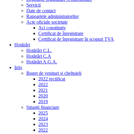
Servicii
Date de contact
Rapoartele administratorilor
Acte oficiale societate
Act constitutiv
Certificat de înregistrare
Certificat de înregistrare în scopuri TVA
Hotărâri
Hotărâri C.L.
Hotărâri C.A
Hotărâri A.G.A.
Info
Buget de venituri și cheltuieli
2022 rectificat
2022
2021
2020
2019
Situații financiare
2025
2024
2023
2022