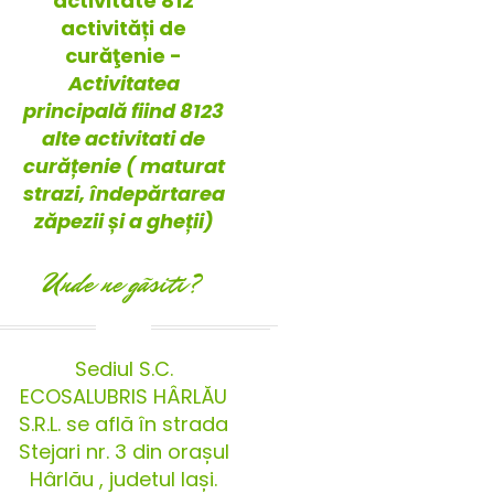
activitate 812
activități de
curăţenie -
Activitatea
principală fiind 8123
alte activitati de
curățenie ( maturat
strazi, îndepărtarea
zăpezii și a gheții)
Unde ne gãsiti?
Sediul S.C.
ECOSALUBRIS HÂRLĂU
S.R.L. se află în strada
Stejari nr. 3 din orașul
Hârlău , judetul Iași.