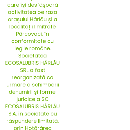
care îşi desfăşoară
activitatea pe raza
orașului Hârlău și a
localității limitrofe
Pârcovaci, în
conformitate cu
legile române.
Societatea
ECOSALUBRIS HÂRLĂU
SRL a fost
reorganizată ca
urmare a schimbării
denumirii și formei
juridice a SC
ECOSALUBRIS HÂRLĂU
S.A. în societate cu
răspundere limitată,
prin Hotărârea