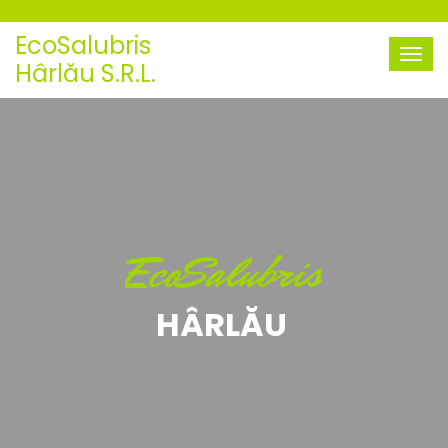
EcoSalubris
Hârlău S.R.L.
EcoSalubris
HÂRLĂU