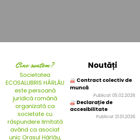
Cine suntem?
Noutăți
Societatea
Contract colectiv de
ECOSALUBRIS HÂRLĂU
muncă
este persoană
Publicat 05.02.2026
juridică română
Declarație de
organizată ca
accesibilitate
societate cu
Publicat 21.01.2026
răspundere limitată
având ca asociat
unic Orașul Hârlău,