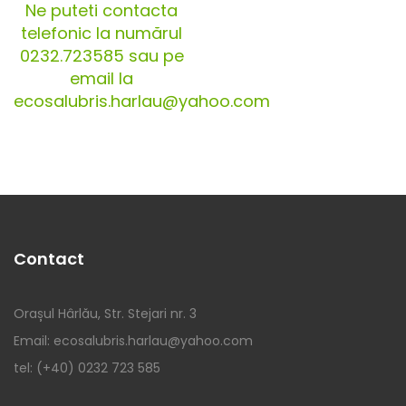
Ne puteti contacta
telefonic la numărul
0232.723585 sau pe
email la
ecosalubris.harlau@yahoo.com
Contact
Orașul Hârlău, Str. Stejari nr. 3
Email: ecosalubris.harlau@yahoo.com
tel: (+40) 0232 723 585