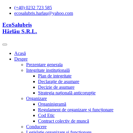
(+40) 0232 723 585
ecosalubris.harlau@yahoo.com
EcoSalubris
Hârlău S.R.L.
Acasă
Despre
Prezentare generala
Integritate instituțională
Plan de integritate
Declarație de asumare
Decizie de asumare
Strategia națională anticorupție
Organizare
Organinigramă
Regulament de organizare și funcționare
Cod Etic
Contract colectiv de muncă
Conducere
Legislație organizare și functionare