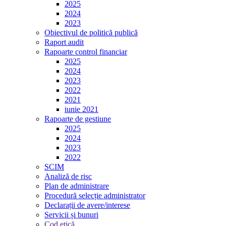
2025
2024
2023
Obiectivul de politică publică
Raport audit
Rapoarte control financiar
2025
2024
2023
2022
2021
iunie 2021
Rapoarte de gestiune
2025
2024
2023
2022
SCIM
Analiză de risc
Plan de administrare
Procedură selecție administrator
Declarații de avere/interese
Servicii și bunuri
Cod etică