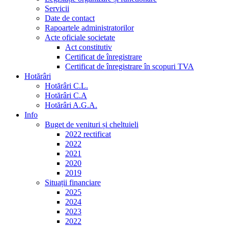
Servicii
Date de contact
Rapoartele administratorilor
Acte oficiale societate
Act constitutiv
Certificat de înregistrare
Certificat de înregistrare în scopuri TVA
Hotărâri
Hotărâri C.L.
Hotărâri C.A
Hotărâri A.G.A.
Info
Buget de venituri și cheltuieli
2022 rectificat
2022
2021
2020
2019
Situații financiare
2025
2024
2023
2022