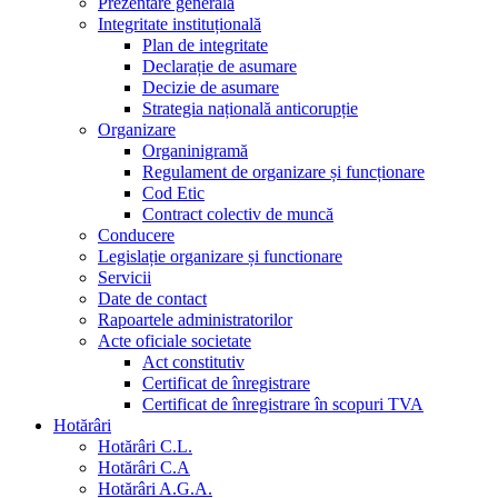
Prezentare generala
Integritate instituțională
Plan de integritate
Declarație de asumare
Decizie de asumare
Strategia națională anticorupție
Organizare
Organinigramă
Regulament de organizare și funcționare
Cod Etic
Contract colectiv de muncă
Conducere
Legislație organizare și functionare
Servicii
Date de contact
Rapoartele administratorilor
Acte oficiale societate
Act constitutiv
Certificat de înregistrare
Certificat de înregistrare în scopuri TVA
Hotărâri
Hotărâri C.L.
Hotărâri C.A
Hotărâri A.G.A.