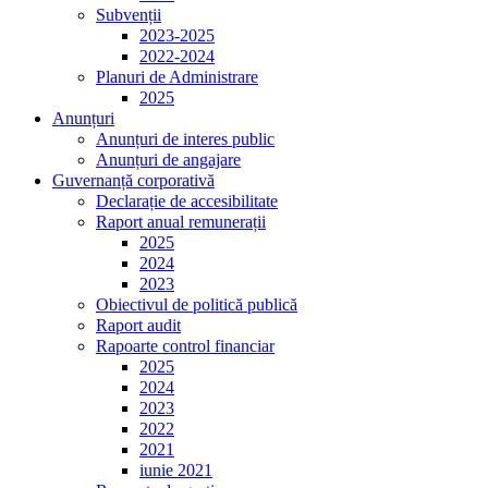
Subvenții
2023-2025
2022-2024
Planuri de Administrare
2025
Anunțuri
Anunțuri de interes public
Anunțuri de angajare
Guvernanță corporativă
Declarație de accesibilitate
Raport anual remunerații
2025
2024
2023
Obiectivul de politică publică
Raport audit
Rapoarte control financiar
2025
2024
2023
2022
2021
iunie 2021