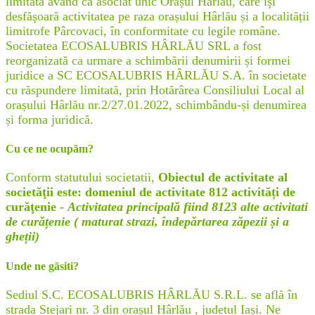
limitată având ca asociat unic Orașul Hârlău, care îşi
desfăşoară activitatea pe raza orașului Hârlău și a localității
limitrofe Pârcovaci, în conformitate cu legile române.
Societatea ECOSALUBRIS HÂRLĂU SRL a fost
reorganizată ca urmare a schimbării denumirii și formei
juridice a SC ECOSALUBRIS HÂRLĂU S.A. în societate
cu răspundere limitată, prin Hotărârea Consiliului Local al
orașului Hârlău nr.2/27.01.2022, schimbându-și denumirea
și forma juridică.
Cu ce ne ocupãm?
Conform statutului societatii,
Obiectul de activitate al
societăţii este: domeniul de activitate 812 activități de
curăţenie -
Activitatea principală fiind 8123 alte activitati
de curățenie ( maturat strazi, îndepărtarea zăpezii și a
gheții)
Unde ne gãsiti?
Sediul S.C. ECOSALUBRIS HÂRLĂU S.R.L. se află în
strada Stejari nr. 3 din orașul Hârlău , judetul Iași. Ne