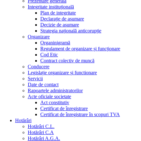
Prezentare generala
Integritate instituțională
Plan de integritate
Declarație de asumare
Decizie de asumare
Strategia națională anticorupție
Organizare
Organinigramă
Regulament de organizare și funcționare
Cod Etic
Contract colectiv de muncă
Conducere
Legislație organizare și functionare
Servicii
Date de contact
Rapoartele administratorilor
Acte oficiale societate
Act constitutiv
Certificat de înregistrare
Certificat de înregistrare în scopuri TVA
Hotărâri
Hotărâri C.L.
Hotărâri C.A
Hotărâri A.G.A.