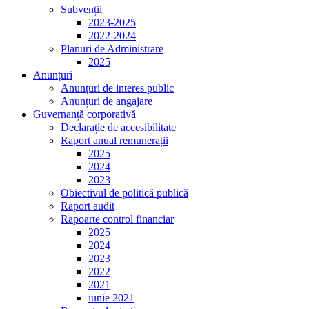
Subvenții
2023-2025
2022-2024
Planuri de Administrare
2025
Anunțuri
Anunțuri de interes public
Anunțuri de angajare
Guvernanță corporativă
Declarație de accesibilitate
Raport anual remunerații
2025
2024
2023
Obiectivul de politică publică
Raport audit
Rapoarte control financiar
2025
2024
2023
2022
2021
iunie 2021