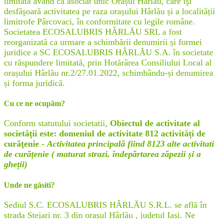
limitată având ca asociat unic Orașul Hârlău, care îşi
desfăşoară activitatea pe raza orașului Hârlău și a localității
limitrofe Pârcovaci, în conformitate cu legile române.
Societatea ECOSALUBRIS HÂRLĂU SRL a fost
reorganizată ca urmare a schimbării denumirii și formei
juridice a SC ECOSALUBRIS HÂRLĂU S.A. în societate
cu răspundere limitată, prin Hotărârea Consiliului Local al
orașului Hârlău nr.2/27.01.2022, schimbându-și denumirea
și forma juridică.
Cu ce ne ocupãm?
Conform statutului societatii,
Obiectul de activitate al
societăţii este: domeniul de activitate 812 activități de
curăţenie -
Activitatea principală fiind 8123 alte activitati
de curățenie ( maturat strazi, îndepărtarea zăpezii și a
gheții)
Unde ne gãsiti?
Sediul S.C. ECOSALUBRIS HÂRLĂU S.R.L. se află în
strada Stejari nr. 3 din orașul Hârlău , judetul Iași. Ne