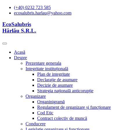
(+40) 0232 723 585
ecosalubris.harlau@yahoo.com
EcoSalubris
Hârlău S.R.L.
Acasă
Despre
Prezentare generala
Integritate instituțională
Plan de integritate
Declarație de asumare
Decizie de asumare
Strategia națională anticorupție
Organizare
Organinigramă
Regulament de organizare și funcționare
Cod Etic
Contract colectiv de muncă
Conducere
Legislație organizare și functionare