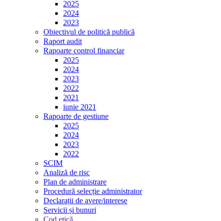
2025
2024
2023
Obiectivul de politică publică
Raport audit
Rapoarte control financiar
2025
2024
2023
2022
2021
iunie 2021
Rapoarte de gestiune
2025
2024
2023
2022
SCIM
Analiză de risc
Plan de administrare
Procedură selecție administrator
Declarații de avere/interese
Servicii și bunuri
Cod etică