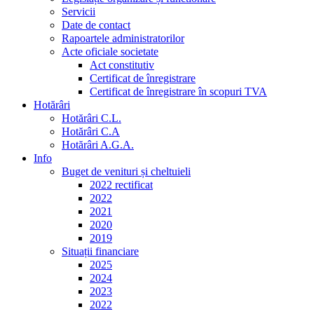
Servicii
Date de contact
Rapoartele administratorilor
Acte oficiale societate
Act constitutiv
Certificat de înregistrare
Certificat de înregistrare în scopuri TVA
Hotărâri
Hotărâri C.L.
Hotărâri C.A
Hotărâri A.G.A.
Info
Buget de venituri și cheltuieli
2022 rectificat
2022
2021
2020
2019
Situații financiare
2025
2024
2023
2022