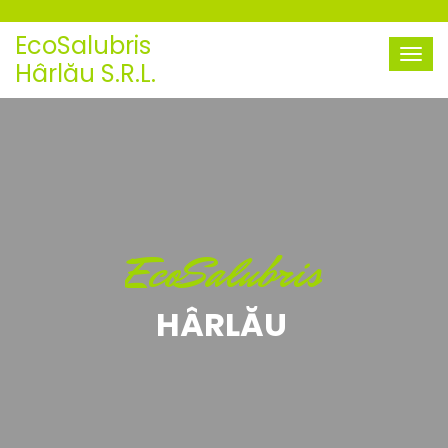
EcoSalubris
Hârlău S.R.L.
EcoSalubris
HÂRLĂU