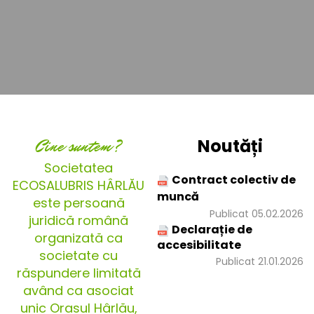
Cine suntem?
Noutăți
Societatea
Contract colectiv de
ECOSALUBRIS HÂRLĂU
muncă
este persoană
Publicat 05.02.2026
juridică română
Declarație de
organizată ca
accesibilitate
societate cu
Publicat 21.01.2026
răspundere limitată
având ca asociat
unic Orașul Hârlău,