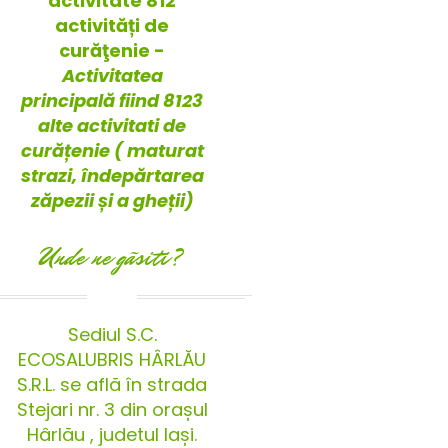
activitate 812
activități de
curăţenie -
Activitatea
principală fiind 8123
alte activitati de
curățenie ( maturat
strazi, îndepărtarea
zăpezii și a gheții)
Unde ne gãsiti?
Sediul S.C.
ECOSALUBRIS HÂRLĂU
S.R.L. se află în strada
Stejari nr. 3 din orașul
Hârlău , judetul Iași.