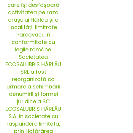
care îşi desfăşoară
activitatea pe raza
orașului Hârlău și a
localității limitrofe
Pârcovaci, în
conformitate cu
legile române.
Societatea
ECOSALUBRIS HÂRLĂU
SRL a fost
reorganizată ca
urmare a schimbării
denumirii și formei
juridice a SC
ECOSALUBRIS HÂRLĂU
S.A. în societate cu
răspundere limitată,
prin Hotărârea