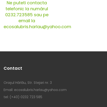
Ne puteti contacta
telefonic la numărul
0232.723585 sau pe
email la
ecosalubris.harlau@yahoo.com
Contact
Orașul Hârlău, Str. Stejari nr. 3
Email: ecosalubris.harlau@yahoo.com
tel: (+40) 0232 723 585