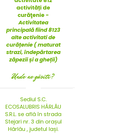
activitate 812
activități de
curăţenie -
Activitatea
principală fiind 8123
alte activitati de
curățenie ( maturat
strazi, îndepărtarea
zăpezii și a gheții)
Unde ne gãsiti?
Sediul S.C.
ECOSALUBRIS HÂRLĂU
S.R.L. se află în strada
Stejari nr. 3 din orașul
Hârlău , judetul Iași.