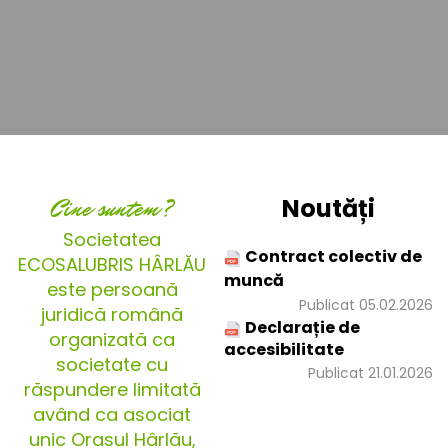
Cine suntem?
Noutăți
Societatea
Contract colectiv de
ECOSALUBRIS HÂRLĂU
muncă
este persoană
Publicat 05.02.2026
juridică română
Declarație de
organizată ca
accesibilitate
societate cu
Publicat 21.01.2026
răspundere limitată
având ca asociat
unic Orașul Hârlău,