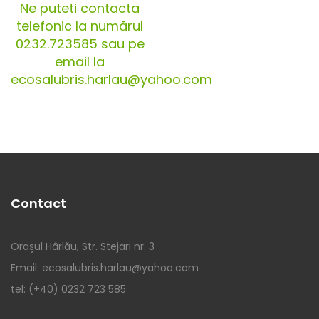
Ne puteti contacta
telefonic la numărul
0232.723585 sau pe
email la
ecosalubris.harlau@yahoo.com
Contact
Orașul Hârlău, Str. Stejari nr. 3
Email: ecosalubris.harlau@yahoo.com
tel: (+40) 0232 723 585