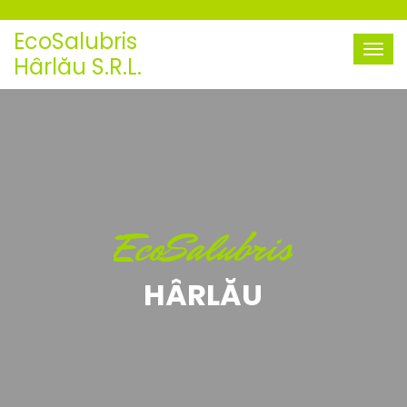
EcoSalubris
Hârlău S.R.L.
EcoSalubris
HÂRLĂU