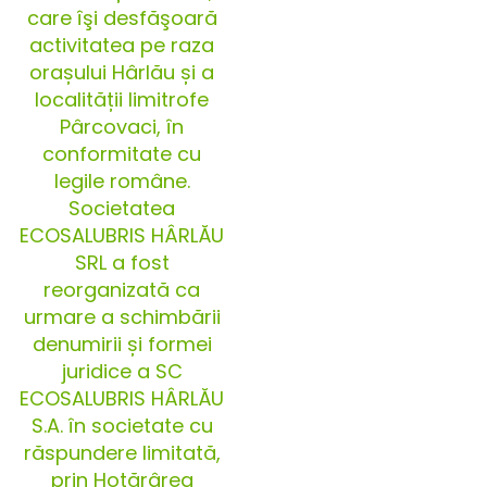
care îşi desfăşoară
activitatea pe raza
orașului Hârlău și a
localității limitrofe
Pârcovaci, în
conformitate cu
legile române.
Societatea
ECOSALUBRIS HÂRLĂU
SRL a fost
reorganizată ca
urmare a schimbării
denumirii și formei
juridice a SC
ECOSALUBRIS HÂRLĂU
S.A. în societate cu
răspundere limitată,
prin Hotărârea