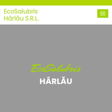
EcoSalubris
Hârlău S.R.L.
EcoSalubris
HÂRLĂU