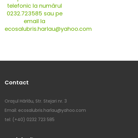
telefonic la numărul
0232.723585 sau pe
email la
ecosalubris.harlau@yahoo.com
Contact
Orașul Hârlău, Str. Stejari nr. 3
Email: ecosalubris.harlau@yahoo.com
tel: (+40) 0232 723 585