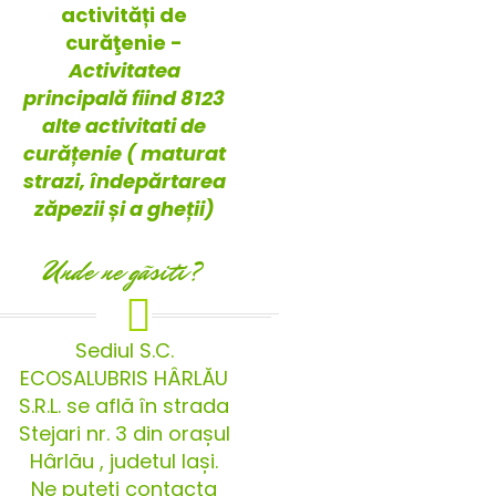
activități de
curăţenie -
Activitatea
principală fiind 8123
alte activitati de
curățenie ( maturat
strazi, îndepărtarea
zăpezii și a gheții)
Unde ne gãsiti?
Sediul S.C.
ECOSALUBRIS HÂRLĂU
S.R.L. se află în strada
Stejari nr. 3 din orașul
Hârlău , judetul Iași.
Ne puteti contacta