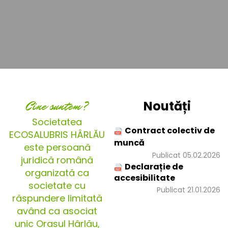
Cine suntem?
Noutăți
Societatea
Contract colectiv de
ECOSALUBRIS HÂRLĂU
muncă
este persoană
Publicat 05.02.2026
juridică română
Declarație de
organizată ca
accesibilitate
societate cu
Publicat 21.01.2026
răspundere limitată
având ca asociat
unic Orașul Hârlău,