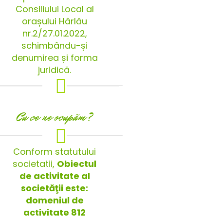
Consiliului Local al
orașului Hârlău
nr.2/27.01.2022,
schimbându-și
denumirea și forma
juridică.
Cu ce ne ocupãm?
Conform statutului
societatii,
Obiectul
de activitate al
societăţii este:
domeniul de
activitate 812