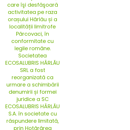
care îşi desfăşoară
activitatea pe raza
orașului Hârlău și a
localității limitrofe
Pârcovaci, în
conformitate cu
legile române.
Societatea
ECOSALUBRIS HÂRLĂU
SRL a fost
reorganizată ca
urmare a schimbării
denumirii și formei
juridice a SC
ECOSALUBRIS HÂRLĂU
S.A. în societate cu
răspundere limitată,
prin Hotărârea