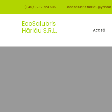
(+40) 0232 723 585
ecosalubris.harlau@yahoo
EcoSalubris
Hârlău S.R.L.
Acasă