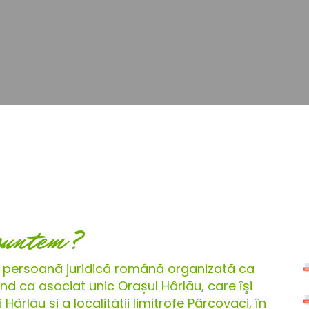
suntem?
 persoană juridică română organizată ca
d ca asociat unic Orașul Hârlău, care îşi
ârlău și a localității limitrofe Pârcovaci, în