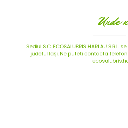
Unde n
Sediul S.C. ECOSALUBRIS HÂRLĂU S.R.L. se a
judetul Iași. Ne puteti contacta telef
ecosalubris.