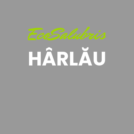
EcoSalubris
HÂRLĂU