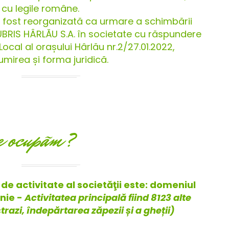
cu legile române.
fost reorganizată ca urmare a schimbării
UBRIS HÂRLĂU S.A. în societate cu răspundere
Local al orașului Hârlău nr.2/27.01.2022,
irea și forma juridică.
e ocupãm?
de activitate al societăţii este: domeniul
enie -
Activitatea principală fiind 8123 alte
trazi, îndepărtarea zăpezii și a gheții)