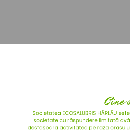
Cine 
Societatea ECOSALUBRIS HÂRLĂU este
societate cu răspundere limitată avân
desfăşoară activitatea pe raza orașului H