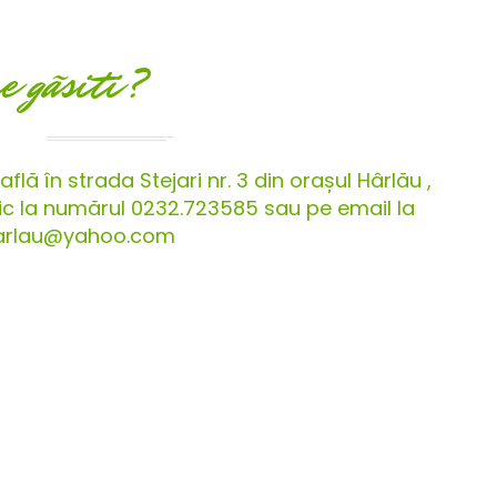
e gãsiti?
flă în strada Stejari nr. 3 din orașul Hârlău ,
onic la numărul 0232.723585 sau pe email la
harlau@yahoo.com