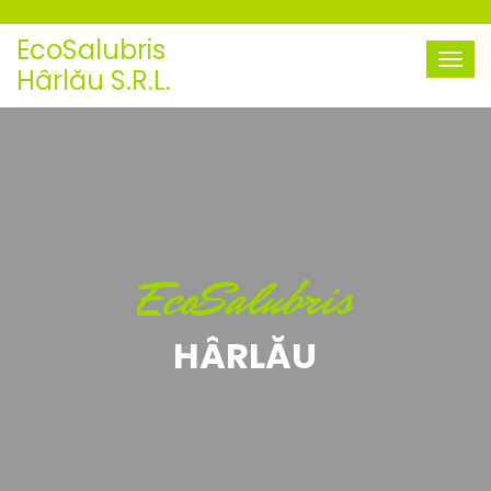
EcoSalubris
Hârlău S.R.L.
EcoSalubris
HÂRLĂU