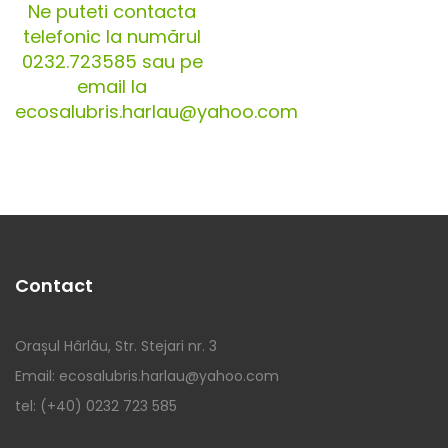
Ne puteti contacta
telefonic la numărul
0232.723585 sau pe
email la
ecosalubris.harlau@yahoo.com
Contact
Orașul Hârlău, Str. Stejari nr. 3
Email: ecosalubris.harlau@yahoo.com
tel: (+40) 0232 723 585