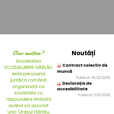
Cine suntem?
Noutăți
Societatea
Contract colectiv de
ECOSALUBRIS HÂRLĂU
muncă
este persoană
Publicat 05.02.2026
juridică română
Declarație de
organizată ca
accesibilitate
societate cu
Publicat 21.01.2026
răspundere limitată
având ca asociat
unic Orașul Hârlău,