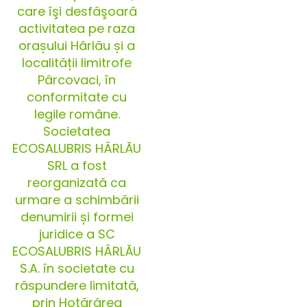
care îşi desfăşoară
activitatea pe raza
orașului Hârlău și a
localității limitrofe
Pârcovaci, în
conformitate cu
legile române.
Societatea
ECOSALUBRIS HÂRLĂU
SRL a fost
reorganizată ca
urmare a schimbării
denumirii și formei
juridice a SC
ECOSALUBRIS HÂRLĂU
S.A. în societate cu
răspundere limitată,
prin Hotărârea