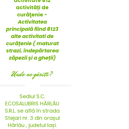
activitate 812
activități de
curăţenie -
Activitatea
principală fiind 8123
alte activitati de
curățenie ( maturat
strazi, îndepărtarea
zăpezii și a gheții)
Unde ne gãsiti?
Sediul S.C.
ECOSALUBRIS HÂRLĂU
S.R.L. se află în strada
Stejari nr. 3 din orașul
Hârlău , judetul Iași.