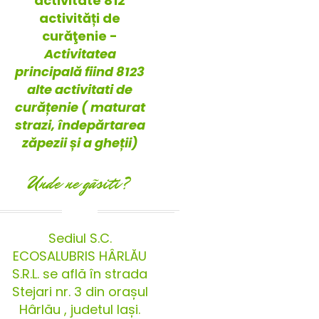
activitate 812
activități de
curăţenie -
Activitatea
principală fiind 8123
alte activitati de
curățenie ( maturat
strazi, îndepărtarea
zăpezii și a gheții)
Unde ne gãsiti?
Sediul S.C.
ECOSALUBRIS HÂRLĂU
S.R.L. se află în strada
Stejari nr. 3 din orașul
Hârlău , judetul Iași.