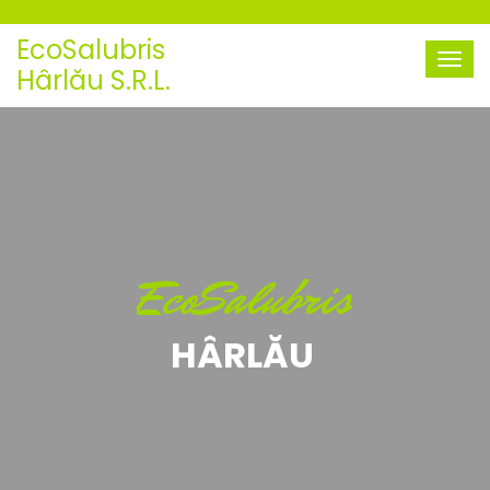
EcoSalubris
Hârlău S.R.L.
EcoSalubris
HÂRLĂU