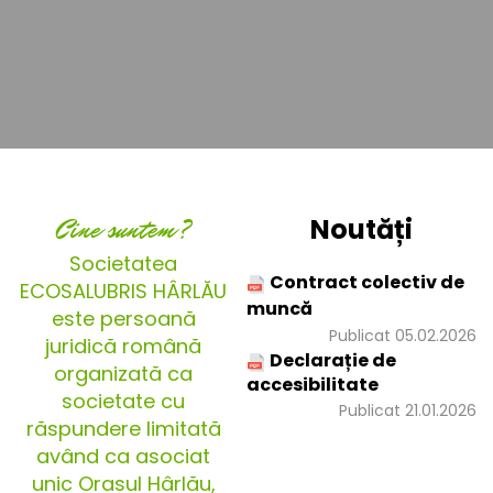
Cine suntem?
Noutăți
Societatea
Contract colectiv de
ECOSALUBRIS HÂRLĂU
muncă
este persoană
Publicat 05.02.2026
juridică română
Declarație de
organizată ca
accesibilitate
societate cu
Publicat 21.01.2026
răspundere limitată
având ca asociat
unic Orașul Hârlău,