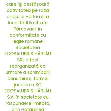
care îşi desfăşoară
activitatea pe raza
orașului Hârlău și a
localității limitrofe
Pârcovaci, în
conformitate cu
legile române.
Societatea
ECOSALUBRIS HÂRLĂU
SRL a fost
reorganizată ca
urmare a schimbării
denumirii și formei
juridice a SC
ECOSALUBRIS HÂRLĂU
S.A. în societate cu
răspundere limitată,
prin Hotărârea