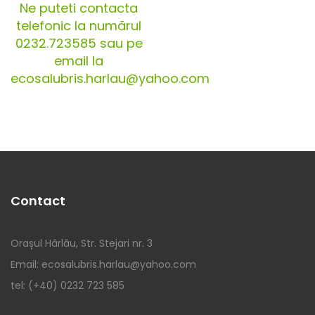
Ne puteti contacta
telefonic la numărul
0232.723585 sau pe
email la
ecosalubris.harlau@yahoo.com
Contact
Orașul Hârlău, Str. Stejari nr. 3
Email: ecosalubris.harlau@yahoo.com
tel: (+40) 0232 723 585