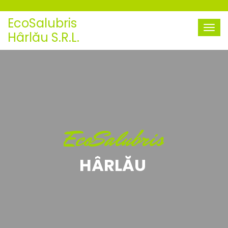
EcoSalubris
Hârlău S.R.L.
EcoSalubris
HÂRLĂU