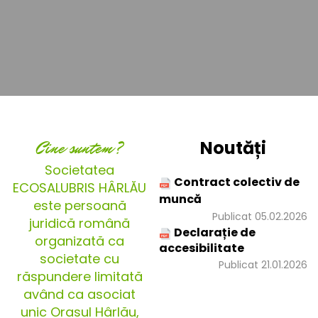
Cine suntem?
Noutăți
Societatea
Contract colectiv de
ECOSALUBRIS HÂRLĂU
muncă
este persoană
Publicat 05.02.2026
juridică română
Declarație de
organizată ca
accesibilitate
societate cu
Publicat 21.01.2026
răspundere limitată
având ca asociat
unic Orașul Hârlău,