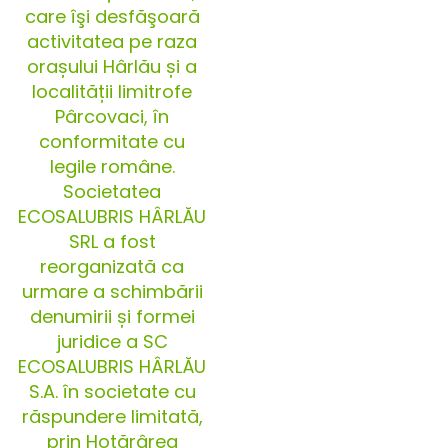
care îşi desfăşoară
activitatea pe raza
orașului Hârlău și a
localității limitrofe
Pârcovaci, în
conformitate cu
legile române.
Societatea
ECOSALUBRIS HÂRLĂU
SRL a fost
reorganizată ca
urmare a schimbării
denumirii și formei
juridice a SC
ECOSALUBRIS HÂRLĂU
S.A. în societate cu
răspundere limitată,
prin Hotărârea