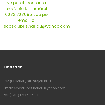
Ne puteti contacta
telefonic la numărul
0232.723585 sau pe
email la
ecosalubris.harlau@yahoo.com
Contact
Orașul Hârlău, Str. Stejari nr. 3
Email: ecosalubris.harlau@yahoo.com
tel: (+40) 0232 723 585