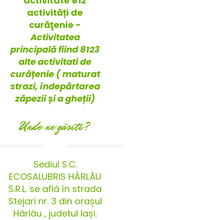
activitate 812
activități de
curăţenie -
Activitatea
principală fiind 8123
alte activitati de
curățenie ( maturat
strazi, îndepărtarea
zăpezii și a gheții)
Unde ne gãsiti?
Sediul S.C.
ECOSALUBRIS HÂRLĂU
S.R.L. se află în strada
Stejari nr. 3 din orașul
Hârlău , judetul Iași.