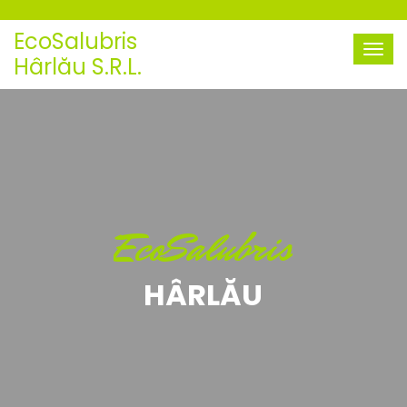
EcoSalubris
Hârlău S.R.L.
EcoSalubris
HÂRLĂU