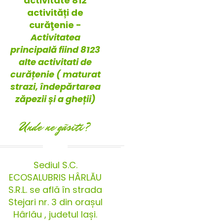
activitate 812
activități de
curăţenie -
Activitatea
principală fiind 8123
alte activitati de
curățenie ( maturat
strazi, îndepărtarea
zăpezii și a gheții)
Unde ne gãsiti?
Sediul S.C.
ECOSALUBRIS HÂRLĂU
S.R.L. se află în strada
Stejari nr. 3 din orașul
Hârlău , judetul Iași.