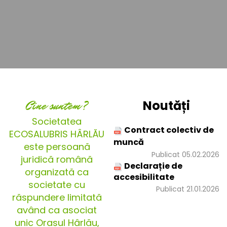
Cine suntem?
Noutăți
Societatea
Contract colectiv de
ECOSALUBRIS HÂRLĂU
muncă
este persoană
Publicat 05.02.2026
juridică română
Declarație de
organizată ca
accesibilitate
societate cu
Publicat 21.01.2026
răspundere limitată
având ca asociat
unic Orașul Hârlău,