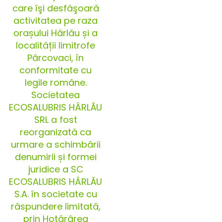
care îşi desfăşoară
activitatea pe raza
orașului Hârlău și a
localității limitrofe
Pârcovaci, în
conformitate cu
legile române.
Societatea
ECOSALUBRIS HÂRLĂU
SRL a fost
reorganizată ca
urmare a schimbării
denumirii și formei
juridice a SC
ECOSALUBRIS HÂRLĂU
S.A. în societate cu
răspundere limitată,
prin Hotărârea