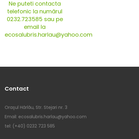
Ne puteti contacta
telefonic la numărul
0232.723585 sau pe
email la
ecosalubris.harlau@yahoo.com
Contact
Orașul Hârlău, Str. Stejari nr. 3
Email: ecosalubris.harlau@yahoo.com
tel: (+40) 0232 723 585