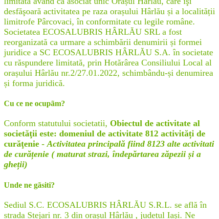
limitată având ca asociat unic Orașul Hârlău, care îşi
desfăşoară activitatea pe raza orașului Hârlău și a localității
limitrofe Pârcovaci, în conformitate cu legile române.
Societatea ECOSALUBRIS HÂRLĂU SRL a fost
reorganizată ca urmare a schimbării denumirii și formei
juridice a SC ECOSALUBRIS HÂRLĂU S.A. în societate
cu răspundere limitată, prin Hotărârea Consiliului Local al
orașului Hârlău nr.2/27.01.2022, schimbându-și denumirea
și forma juridică.
Cu ce ne ocupãm?
Conform statutului societatii,
Obiectul de activitate al
societăţii este: domeniul de activitate 812 activități de
curăţenie -
Activitatea principală fiind 8123 alte activitati
de curățenie ( maturat strazi, îndepărtarea zăpezii și a
gheții)
Unde ne gãsiti?
Sediul S.C. ECOSALUBRIS HÂRLĂU S.R.L. se află în
strada Stejari nr. 3 din orașul Hârlău , judetul Iași. Ne