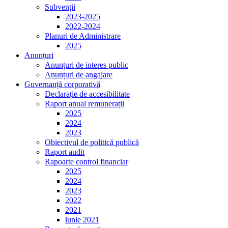
Subvenții
2023-2025
2022-2024
Planuri de Administrare
2025
Anunțuri
Anunțuri de interes public
Anunțuri de angajare
Guvernanță corporativă
Declarație de accesibilitate
Raport anual remunerații
2025
2024
2023
Obiectivul de politică publică
Raport audit
Rapoarte control financiar
2025
2024
2023
2022
2021
iunie 2021