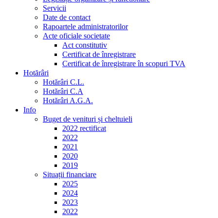
Servicii
Date de contact
Rapoartele administratorilor
Acte oficiale societate
Act constitutiv
Certificat de înregistrare
Certificat de înregistrare în scopuri TVA
Hotărâri
Hotărâri C.L.
Hotărâri C.A
Hotărâri A.G.A.
Info
Buget de venituri și cheltuieli
2022 rectificat
2022
2021
2020
2019
Situații financiare
2025
2024
2023
2022