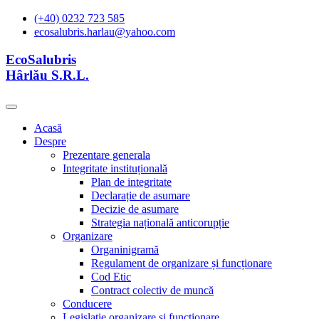
(+40) 0232 723 585
ecosalubris.harlau@yahoo.com
EcoSalubris
Hârlău S.R.L.
Acasă
Despre
Prezentare generala
Integritate instituțională
Plan de integritate
Declarație de asumare
Decizie de asumare
Strategia națională anticorupție
Organizare
Organinigramă
Regulament de organizare și funcționare
Cod Etic
Contract colectiv de muncă
Conducere
Legislație organizare și functionare