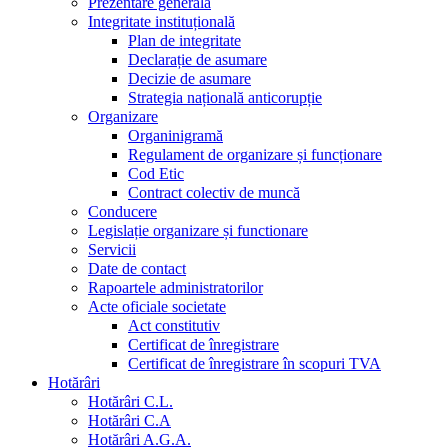
Prezentare generala
Integritate instituțională
Plan de integritate
Declarație de asumare
Decizie de asumare
Strategia națională anticorupție
Organizare
Organinigramă
Regulament de organizare și funcționare
Cod Etic
Contract colectiv de muncă
Conducere
Legislație organizare și functionare
Servicii
Date de contact
Rapoartele administratorilor
Acte oficiale societate
Act constitutiv
Certificat de înregistrare
Certificat de înregistrare în scopuri TVA
Hotărâri
Hotărâri C.L.
Hotărâri C.A
Hotărâri A.G.A.