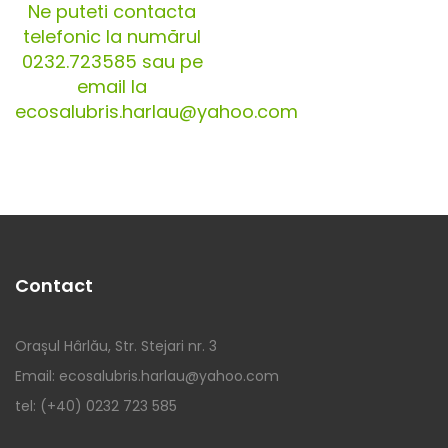
Ne puteti contacta
telefonic la numărul
0232.723585 sau pe
email la
ecosalubris.harlau@yahoo.com
Contact
Orașul Hârlău, Str. Stejari nr. 3
Email: ecosalubris.harlau@yahoo.com
tel: (+40) 0232 723 585