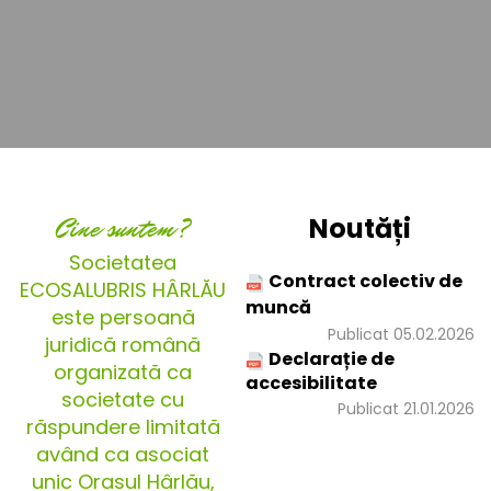
Cine suntem?
Noutăți
Societatea
Contract colectiv de
ECOSALUBRIS HÂRLĂU
muncă
este persoană
Publicat 05.02.2026
juridică română
Declarație de
organizată ca
accesibilitate
societate cu
Publicat 21.01.2026
răspundere limitată
având ca asociat
unic Orașul Hârlău,