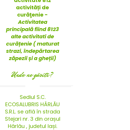
activitate 812
activități de
curăţenie -
Activitatea
principală fiind 8123
alte activitati de
curățenie ( maturat
strazi, îndepărtarea
zăpezii și a gheții)
Unde ne gãsiti?
Sediul S.C.
ECOSALUBRIS HÂRLĂU
S.R.L. se află în strada
Stejari nr. 3 din orașul
Hârlău , judetul Iași.