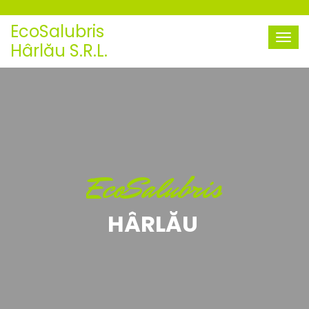
EcoSalubris
Hârlău S.R.L.
EcoSalubris
HÂRLĂU