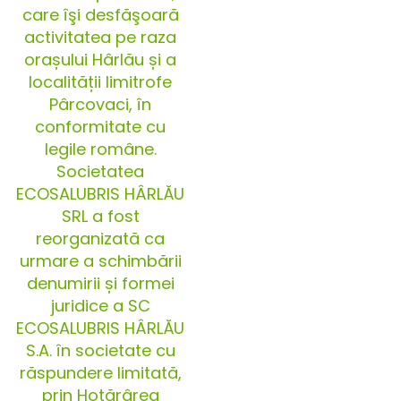
care îşi desfăşoară
activitatea pe raza
orașului Hârlău și a
localității limitrofe
Pârcovaci, în
conformitate cu
legile române.
Societatea
ECOSALUBRIS HÂRLĂU
SRL a fost
reorganizată ca
urmare a schimbării
denumirii și formei
juridice a SC
ECOSALUBRIS HÂRLĂU
S.A. în societate cu
răspundere limitată,
prin Hotărârea