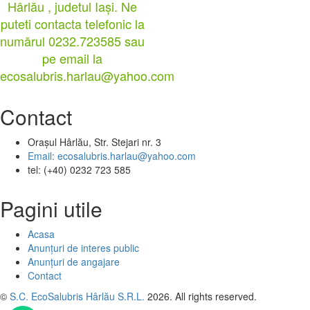
Hârlău , judetul Iași. Ne
puteti contacta telefonic la
numărul 0232.723585 sau
pe email la
ecosalubris.harlau@yahoo.com
Contact
Orașul Hârlău, Str. Stejari nr. 3
Email: ecosalubris.harlau@yahoo.com
tel: (+40) 0232 723 585
Pagini utile
Acasa
Anunțuri de interes public
Anunțuri de angajare
Contact
©
S.C. EcoSalubris Hârlău S.R.L.
2026. All rights reserved.