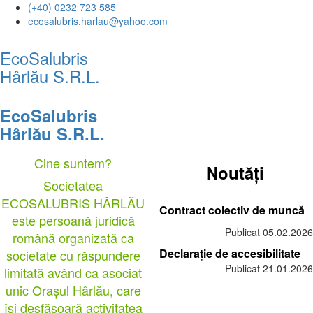
(+40) 0232 723 585
ecosalubris.harlau@yahoo.com
EcoSalubris
Hârlău S.R.L.
EcoSalubris
Hârlău S.R.L.
Cine suntem?
Noutăți
Societatea
ECOSALUBRIS HÂRLĂU
Contract colectiv de muncă
este persoană juridică
Publicat 05.02.2026
română organizată ca
Declarație de accesibilitate
societate cu răspundere
Publicat 21.01.2026
limitată având ca asociat
unic Orașul Hârlău, care
îşi desfăşoară activitatea