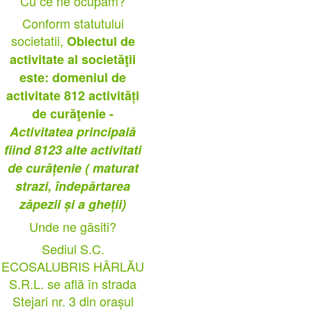
Cu ce ne ocupãm?
Conform statutului
societatii,
Obiectul de
activitate al societăţii
este: domeniul de
activitate 812 activități
de curăţenie -
Activitatea principală
fiind 8123 alte activitati
de curățenie ( maturat
strazi, îndepărtarea
zăpezii și a gheții)
Unde ne gãsiti?
Sediul S.C.
ECOSALUBRIS HÂRLĂU
S.R.L. se află în strada
Stejari nr. 3 din orașul