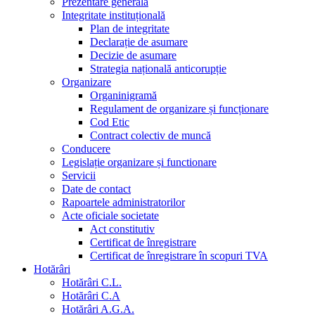
Prezentare generala
Integritate instituțională
Plan de integritate
Declarație de asumare
Decizie de asumare
Strategia națională anticorupție
Organizare
Organinigramă
Regulament de organizare și funcționare
Cod Etic
Contract colectiv de muncă
Conducere
Legislație organizare și functionare
Servicii
Date de contact
Rapoartele administratorilor
Acte oficiale societate
Act constitutiv
Certificat de înregistrare
Certificat de înregistrare în scopuri TVA
Hotărâri
Hotărâri C.L.
Hotărâri C.A
Hotărâri A.G.A.