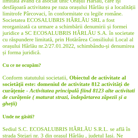
limitată având ca asociat unic Orașul Hârlău, care îşi
desfăşoară activitatea pe raza orașului Hârlău și a localității
limitrofe Pârcovaci, în conformitate cu legile române.
Societatea ECOSALUBRIS HÂRLĂU SRL a fost
reorganizată ca urmare a schimbării denumirii și formei
juridice a SC ECOSALUBRIS HÂRLĂU S.A. în societate
cu răspundere limitată, prin Hotărârea Consiliului Local al
orașului Hârlău nr.2/27.01.2022, schimbându-și denumirea
și forma juridică.
Cu ce ne ocupãm?
Conform statutului societatii,
Obiectul de activitate al
societăţii este: domeniul de activitate 812 activități de
curăţenie -
Activitatea principală fiind 8123 alte activitati
de curățenie ( maturat strazi, îndepărtarea zăpezii și a
gheții)
Unde ne gãsiti?
Sediul S.C. ECOSALUBRIS HÂRLĂU S.R.L. se află în
strada Stejari nr. 3 din orașul Hârlău , judetul Iași. Ne