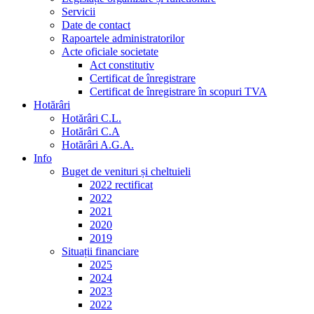
Servicii
Date de contact
Rapoartele administratorilor
Acte oficiale societate
Act constitutiv
Certificat de înregistrare
Certificat de înregistrare în scopuri TVA
Hotărâri
Hotărâri C.L.
Hotărâri C.A
Hotărâri A.G.A.
Info
Buget de venituri și cheltuieli
2022 rectificat
2022
2021
2020
2019
Situații financiare
2025
2024
2023
2022