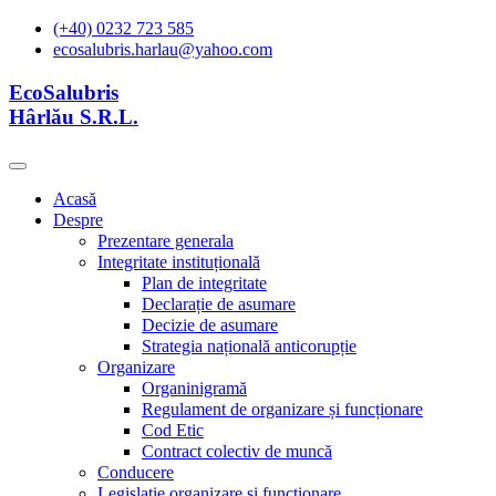
(+40) 0232 723 585
ecosalubris.harlau@yahoo.com
EcoSalubris
Hârlău S.R.L.
Acasă
Despre
Prezentare generala
Integritate instituțională
Plan de integritate
Declarație de asumare
Decizie de asumare
Strategia națională anticorupție
Organizare
Organinigramă
Regulament de organizare și funcționare
Cod Etic
Contract colectiv de muncă
Conducere
Legislație organizare și functionare