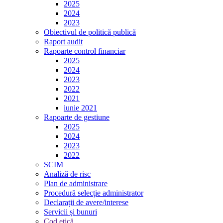
2025
2024
2023
Obiectivul de politică publică
Raport audit
Rapoarte control financiar
2025
2024
2023
2022
2021
iunie 2021
Rapoarte de gestiune
2025
2024
2023
2022
SCIM
Analiză de risc
Plan de administrare
Procedură selecție administrator
Declarații de avere/interese
Servicii și bunuri
Cod etică