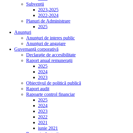
Subvenții
2023-2025
2022-2024
Planuri de Administrare
2025
Anunțuri
Anunțuri de interes public
Anunțuri de angajare
Guvernanță corporativă
Declarație de accesibilitate
Raport anual remunerații
2025
2024
2023
Obiectivul de politică publică
Raport audit
Rapoarte control financiar
2025
2024
2023
2022
2021
iunie 2021