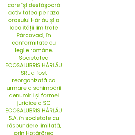
care îşi desfăşoară
activitatea pe raza
orașului Hârlău și a
localității limitrofe
Pârcovaci, în
conformitate cu
legile române.
Societatea
ECOSALUBRIS HÂRLĂU
SRL a fost
reorganizată ca
urmare a schimbării
denumirii și formei
juridice a SC
ECOSALUBRIS HÂRLĂU
S.A. în societate cu
răspundere limitată,
prin Hotărârea