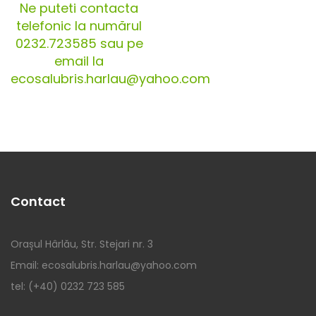
Ne puteti contacta
telefonic la numărul
0232.723585 sau pe
email la
ecosalubris.harlau@yahoo.com
Contact
Orașul Hârlău, Str. Stejari nr. 3
Email: ecosalubris.harlau@yahoo.com
tel: (+40) 0232 723 585