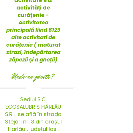
activitate 812
activități de
curăţenie -
Activitatea
principală fiind 8123
alte activitati de
curățenie ( maturat
strazi, îndepărtarea
zăpezii și a gheții)
Unde ne gãsiti?
Sediul S.C.
ECOSALUBRIS HÂRLĂU
S.R.L. se află în strada
Stejari nr. 3 din orașul
Hârlău , judetul Iași.