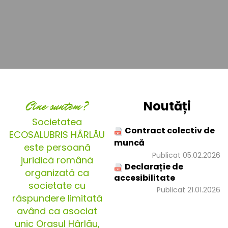
Cine suntem?
Noutăți
Societatea
Contract colectiv de
ECOSALUBRIS HÂRLĂU
muncă
este persoană
Publicat 05.02.2026
juridică română
Declarație de
organizată ca
accesibilitate
societate cu
Publicat 21.01.2026
răspundere limitată
având ca asociat
unic Orașul Hârlău,