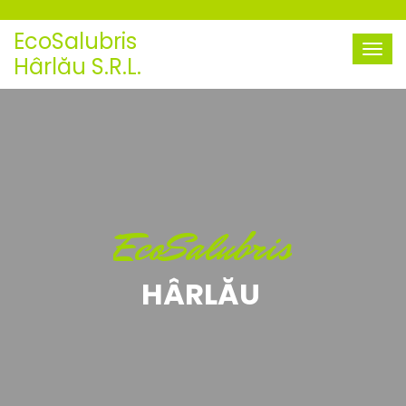
EcoSalubris
Hârlău S.R.L.
EcoSalubris
HÂRLĂU