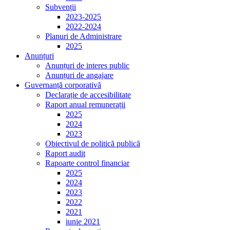
Subvenții
2023-2025
2022-2024
Planuri de Administrare
2025
Anunțuri
Anunțuri de interes public
Anunțuri de angajare
Guvernanță corporativă
Declarație de accesibilitate
Raport anual remunerații
2025
2024
2023
Obiectivul de politică publică
Raport audit
Rapoarte control financiar
2025
2024
2023
2022
2021
iunie 2021