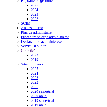
Rapoarte de gestiune
2025
2024
2023
2022
SCIM
Analiză de risc
Plan de administrare
Procedură selecție administrator
Declarații de avere/interese
Servicii și bunuri
Cod etică
2023
2019
Situații financiare
2025
2024
2023
2022
2021
2020 semestrial
2020 anual
2019 semestrial
2019 anual