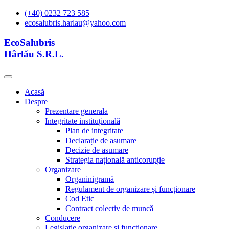
(+40) 0232 723 585
ecosalubris.harlau@yahoo.com
EcoSalubris
Hârlău S.R.L.
Acasă
Despre
Prezentare generala
Integritate instituțională
Plan de integritate
Declarație de asumare
Decizie de asumare
Strategia națională anticorupție
Organizare
Organinigramă
Regulament de organizare și funcționare
Cod Etic
Contract colectiv de muncă
Conducere
Legislație organizare și functionare