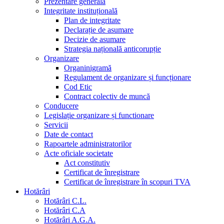
Prezentare generala
Integritate instituțională
Plan de integritate
Declarație de asumare
Decizie de asumare
Strategia națională anticorupție
Organizare
Organinigramă
Regulament de organizare și funcționare
Cod Etic
Contract colectiv de muncă
Conducere
Legislație organizare și functionare
Servicii
Date de contact
Rapoartele administratorilor
Acte oficiale societate
Act constitutiv
Certificat de înregistrare
Certificat de înregistrare în scopuri TVA
Hotărâri
Hotărâri C.L.
Hotărâri C.A
Hotărâri A.G.A.