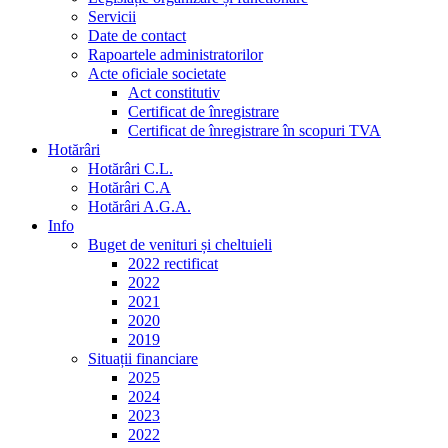
Servicii
Date de contact
Rapoartele administratorilor
Acte oficiale societate
Act constitutiv
Certificat de înregistrare
Certificat de înregistrare în scopuri TVA
Hotărâri
Hotărâri C.L.
Hotărâri C.A
Hotărâri A.G.A.
Info
Buget de venituri și cheltuieli
2022 rectificat
2022
2021
2020
2019
Situații financiare
2025
2024
2023
2022