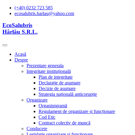
(+40) 0232 723 585
ecosalubris.harlau@yahoo.com
EcoSalubris
Hârlău S.R.L.
Acasă
Despre
Prezentare generala
Integritate instituțională
Plan de integritate
Declarație de asumare
Decizie de asumare
Strategia națională anticorupție
Organizare
Organinigramă
Regulament de organizare și funcționare
Cod Etic
Contract colectiv de muncă
Conducere
Legislație organizare și functionare