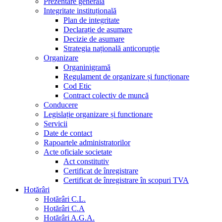
Prezentare generala
Integritate instituțională
Plan de integritate
Declarație de asumare
Decizie de asumare
Strategia națională anticorupție
Organizare
Organinigramă
Regulament de organizare și funcționare
Cod Etic
Contract colectiv de muncă
Conducere
Legislație organizare și functionare
Servicii
Date de contact
Rapoartele administratorilor
Acte oficiale societate
Act constitutiv
Certificat de înregistrare
Certificat de înregistrare în scopuri TVA
Hotărâri
Hotărâri C.L.
Hotărâri C.A
Hotărâri A.G.A.