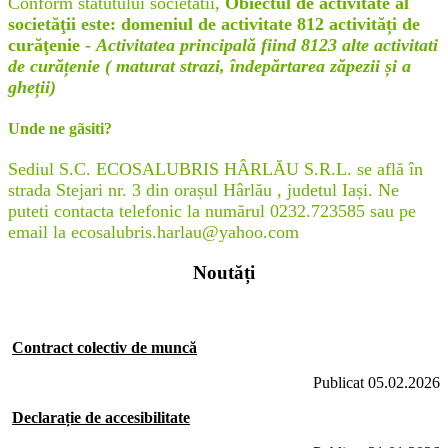
Conform statutului societatii,
Obiectul de activitate al
societăţii este: domeniul de activitate 812 activități de
curăţenie -
Activitatea principală fiind 8123 alte activitati
de curățenie ( maturat strazi, îndepărtarea zăpezii și a
gheții)
Unde ne gãsiti?
Sediul S.C. ECOSALUBRIS HÂRLĂU S.R.L. se află în
strada Stejari nr. 3 din orașul Hârlău , judetul Iași. Ne
puteti contacta telefonic la numărul 0232.723585 sau pe
email la ecosalubris.harlau@yahoo.com
Noutăți
Contract colectiv de muncă
Publicat 05.02.2026
Declarație de accesibilitate