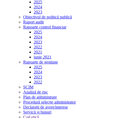
2025
2024
2023
Obiectivul de politică publică
Raport audit
Rapoarte control financiar
2025
2024
2023
2022
2021
iunie 2021
Rapoarte de gestiune
2025
2024
2023
2022
SCIM
Analiză de risc
Plan de administrare
Procedură selecție administrator
Declarații de avere/interese
Servicii și bunuri
Cod etică