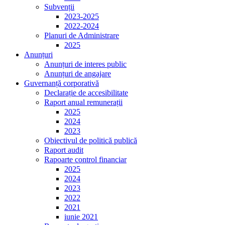
Subvenții
2023-2025
2022-2024
Planuri de Administrare
2025
Anunțuri
Anunțuri de interes public
Anunțuri de angajare
Guvernanță corporativă
Declarație de accesibilitate
Raport anual remunerații
2025
2024
2023
Obiectivul de politică publică
Raport audit
Rapoarte control financiar
2025
2024
2023
2022
2021
iunie 2021