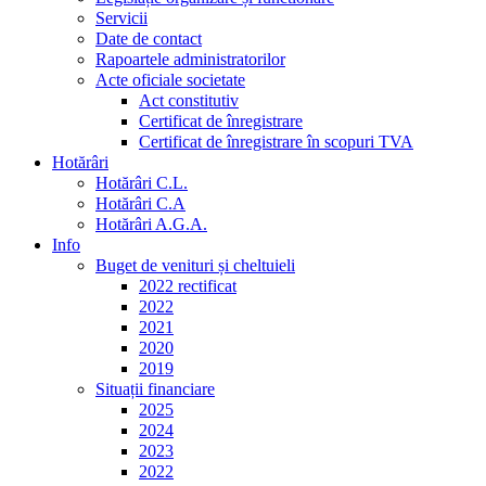
Servicii
Date de contact
Rapoartele administratorilor
Acte oficiale societate
Act constitutiv
Certificat de înregistrare
Certificat de înregistrare în scopuri TVA
Hotărâri
Hotărâri C.L.
Hotărâri C.A
Hotărâri A.G.A.
Info
Buget de venituri și cheltuieli
2022 rectificat
2022
2021
2020
2019
Situații financiare
2025
2024
2023
2022