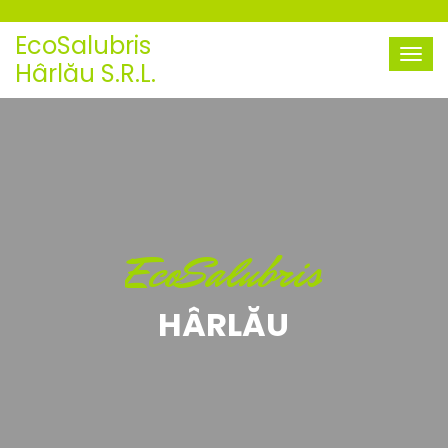
EcoSalubris
Hârlău S.R.L.
EcoSalubris
HÂRLĂU