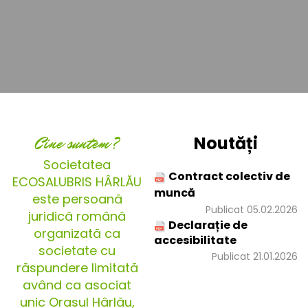
Cine suntem?
Noutăți
Societatea
Contract colectiv de
ECOSALUBRIS HÂRLĂU
muncă
este persoană
Publicat 05.02.2026
juridică română
Declarație de
organizată ca
accesibilitate
societate cu
Publicat 21.01.2026
răspundere limitată
având ca asociat
unic Orașul Hârlău,