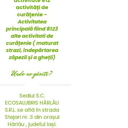
activitate 812
activități de
curăţenie -
Activitatea
principală fiind 8123
alte activitati de
curățenie ( maturat
strazi, îndepărtarea
zăpezii și a gheții)
Unde ne gãsiti?
Sediul S.C.
ECOSALUBRIS HÂRLĂU
S.R.L. se află în strada
Stejari nr. 3 din orașul
Hârlău , judetul Iași.