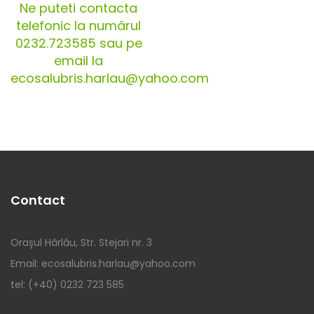
Ne puteti contacta
telefonic la numărul
0232.723585 sau pe
email la
ecosalubris.harlau@yahoo.com
Contact
Orașul Hârlău, Str. Stejari nr. 3
Email: ecosalubris.harlau@yahoo.com
tel: (+40) 0232 723 585