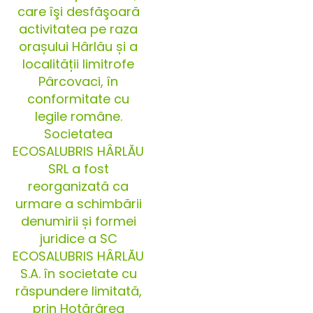
care îşi desfăşoară
activitatea pe raza
orașului Hârlău și a
localității limitrofe
Pârcovaci, în
conformitate cu
legile române.
Societatea
ECOSALUBRIS HÂRLĂU
SRL a fost
reorganizată ca
urmare a schimbării
denumirii și formei
juridice a SC
ECOSALUBRIS HÂRLĂU
S.A. în societate cu
răspundere limitată,
prin Hotărârea