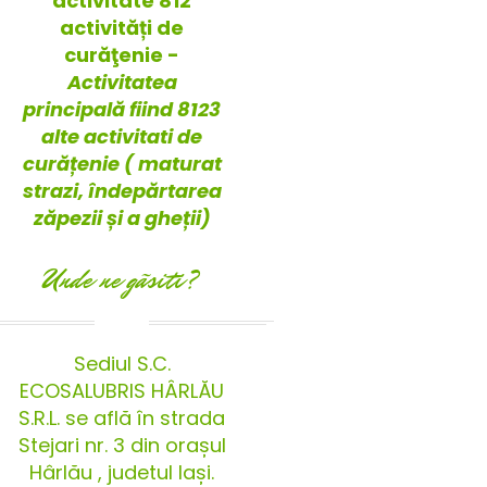
activitate 812
activități de
curăţenie -
Activitatea
principală fiind 8123
alte activitati de
curățenie ( maturat
strazi, îndepărtarea
zăpezii și a gheții)
Unde ne gãsiti?
Sediul S.C.
ECOSALUBRIS HÂRLĂU
S.R.L. se află în strada
Stejari nr. 3 din orașul
Hârlău , judetul Iași.