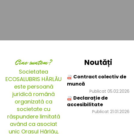
Cine suntem?
Noutăți
Societatea
Contract colectiv de
ECOSALUBRIS HÂRLĂU
muncă
este persoană
Publicat 05.02.2026
juridică română
Declarație de
organizată ca
accesibilitate
societate cu
Publicat 21.01.2026
răspundere limitată
având ca asociat
unic Orașul Hârlău,