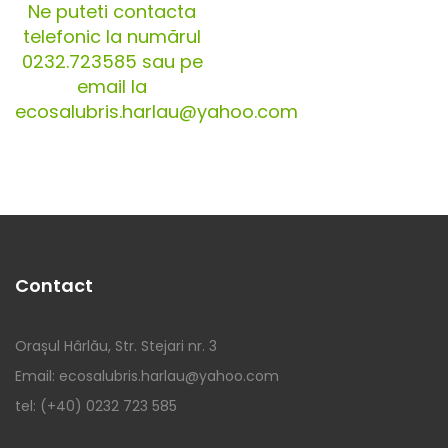
Ne puteti contacta
telefonic la numărul
0232.723585 sau pe
email la
ecosalubris.harlau@yahoo.com
Contact
Orașul Hârlău, Str. Stejari nr. 3
Email: ecosalubris.harlau@yahoo.com
tel: (+40) 0232 723 585