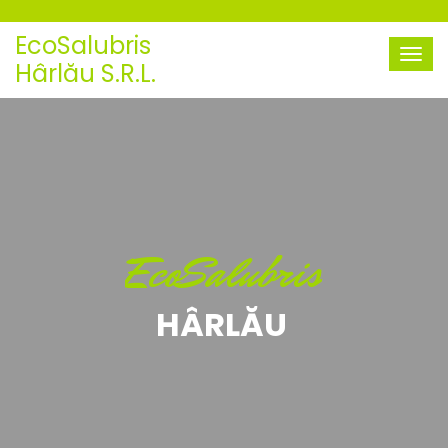
EcoSalubris
Hârlău S.R.L.
EcoSalubris
HÂRLĂU