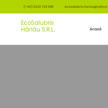
(+40) 0232 723 585
ecosalubris.harlau@yahoo
EcoSalubris
Hârlău S.R.L.
Acasă