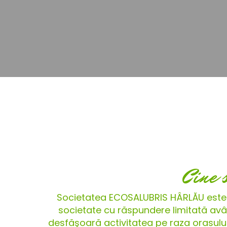
Cine 
Societatea ECOSALUBRIS HÂRLĂU este
societate cu răspundere limitată avân
desfăşoară activitatea pe raza orașului H