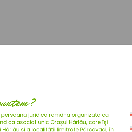
suntem?
 persoană juridică română organizată ca
d ca asociat unic Orașul Hârlău, care îşi
ârlău și a localității limitrofe Pârcovaci, în