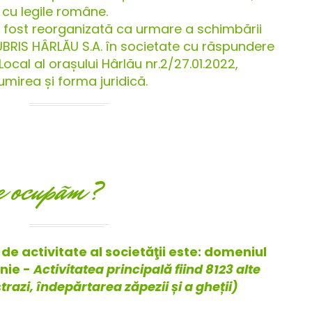
cu legile române.
fost reorganizată ca urmare a schimbării
UBRIS HÂRLĂU S.A. în societate cu răspundere
Local al orașului Hârlău nr.2/27.01.2022,
irea și forma juridică.
e ocupãm?
de activitate al societăţii este: domeniul
enie -
Activitatea principală fiind 8123 alte
trazi, îndepărtarea zăpezii și a gheții)