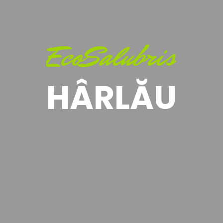
EcoSalubris
HÂRLĂU