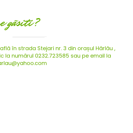
e gãsiti?
flă în strada Stejari nr. 3 din orașul Hârlău ,
onic la numărul 0232.723585 sau pe email la
harlau@yahoo.com