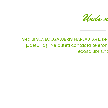
Unde n
Sediul S.C. ECOSALUBRIS HÂRLĂU S.R.L. se a
judetul Iași. Ne puteti contacta telef
ecosalubris.