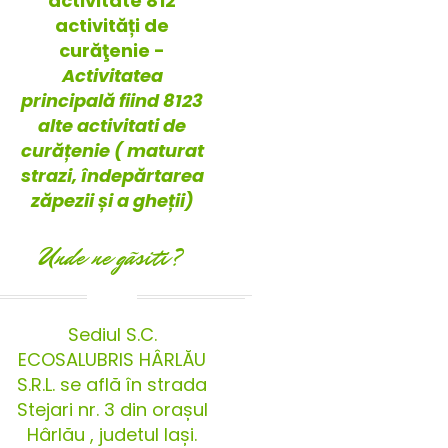
activitate 812
activități de
curăţenie -
Activitatea
principală fiind 8123
alte activitati de
curățenie ( maturat
strazi, îndepărtarea
zăpezii și a gheții)
Unde ne gãsiti?
Sediul S.C.
ECOSALUBRIS HÂRLĂU
S.R.L. se află în strada
Stejari nr. 3 din orașul
Hârlău , judetul Iași.