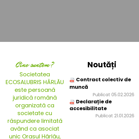
Cine suntem?
Noutăți
Societatea
Contract colectiv de
ECOSALUBRIS HÂRLĂU
muncă
este persoană
Publicat 05.02.2026
juridică română
Declarație de
organizată ca
accesibilitate
societate cu
Publicat 21.01.2026
răspundere limitată
având ca asociat
unic Orașul Hârlău,