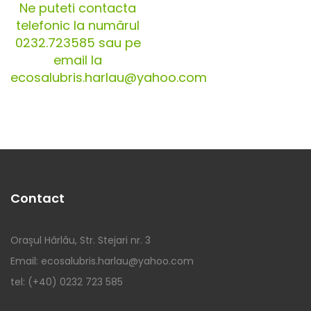
Ne puteti contacta
telefonic la numărul
0232.723585 sau pe
email la
ecosalubris.harlau@yahoo.com
Contact
Orașul Hârlău, Str. Stejari nr. 3
Email: ecosalubris.harlau@yahoo.com
tel: (+40) 0232 723 585