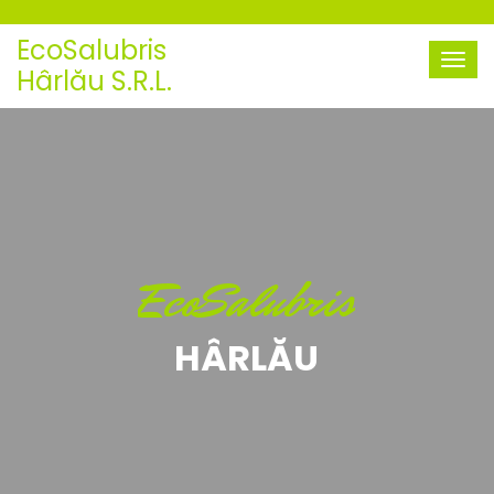
EcoSalubris
Hârlău S.R.L.
EcoSalubris
HÂRLĂU