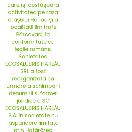
care îşi desfăşoară
activitatea pe raza
orașului Hârlău și a
localității limitrofe
Pârcovaci, în
conformitate cu
legile române.
Societatea
ECOSALUBRIS HÂRLĂU
SRL a fost
reorganizată ca
urmare a schimbării
denumirii și formei
juridice a SC
ECOSALUBRIS HÂRLĂU
S.A. în societate cu
răspundere limitată,
prin Hotărârea