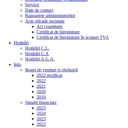
Servicii
Date de contact
Rapoartele administratorilor
Acte oficiale societate
Act constitutiv
Certificat de înregistrare
Certificat de înregistrare în scopuri TVA
Hotărâri
Hotărâri C.L.
Hotărâri C.A
Hotărâri A.G.A.
Info
Buget de venituri și cheltuieli
2022 rectificat
2022
2021
2020
2019
Situații financiare
2025
2024
2023
2022