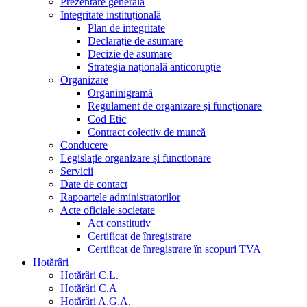
Prezentare generala
Integritate instituțională
Plan de integritate
Declarație de asumare
Decizie de asumare
Strategia națională anticorupție
Organizare
Organinigramă
Regulament de organizare și funcționare
Cod Etic
Contract colectiv de muncă
Conducere
Legislație organizare și functionare
Servicii
Date de contact
Rapoartele administratorilor
Acte oficiale societate
Act constitutiv
Certificat de înregistrare
Certificat de înregistrare în scopuri TVA
Hotărâri
Hotărâri C.L.
Hotărâri C.A
Hotărâri A.G.A.