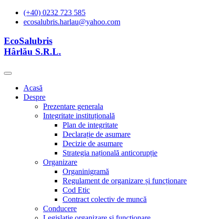
(+40) 0232 723 585
ecosalubris.harlau@yahoo.com
EcoSalubris
Hârlău S.R.L.
Acasă
Despre
Prezentare generala
Integritate instituțională
Plan de integritate
Declarație de asumare
Decizie de asumare
Strategia națională anticorupție
Organizare
Organinigramă
Regulament de organizare și funcționare
Cod Etic
Contract colectiv de muncă
Conducere
Legislație organizare și functionare