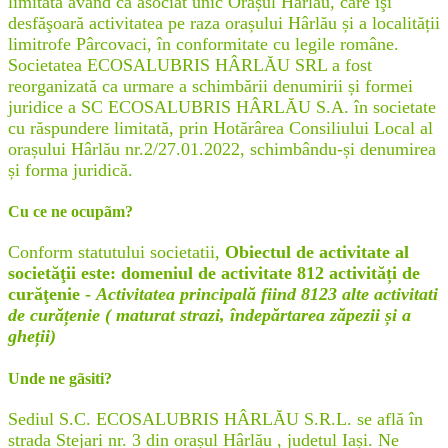
limitată având ca asociat unic Orașul Hârlău, care îşi
desfăşoară activitatea pe raza orașului Hârlău și a localității
limitrofe Pârcovaci, în conformitate cu legile române.
Societatea ECOSALUBRIS HÂRLĂU SRL a fost
reorganizată ca urmare a schimbării denumirii și formei
juridice a SC ECOSALUBRIS HÂRLĂU S.A. în societate
cu răspundere limitată, prin Hotărârea Consiliului Local al
orașului Hârlău nr.2/27.01.2022, schimbându-și denumirea
și forma juridică.
Cu ce ne ocupãm?
Conform statutului societatii,
Obiectul de activitate al
societăţii este: domeniul de activitate 812 activități de
curăţenie -
Activitatea principală fiind 8123 alte activitati
de curățenie ( maturat strazi, îndepărtarea zăpezii și a
gheții)
Unde ne gãsiti?
Sediul S.C. ECOSALUBRIS HÂRLĂU S.R.L. se află în
strada Stejari nr. 3 din orașul Hârlău , judetul Iași. Ne