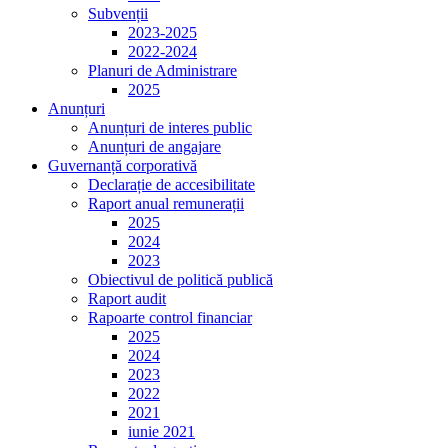
Subvenții
2023-2025
2022-2024
Planuri de Administrare
2025
Anunțuri
Anunțuri de interes public
Anunțuri de angajare
Guvernanță corporativă
Declarație de accesibilitate
Raport anual remunerații
2025
2024
2023
Obiectivul de politică publică
Raport audit
Rapoarte control financiar
2025
2024
2023
2022
2021
iunie 2021