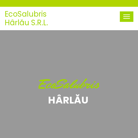
EcoSalubris
Hârlău S.R.L.
EcoSalubris
HÂRLĂU