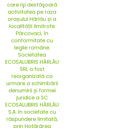
care îşi desfăşoară
activitatea pe raza
orașului Hârlău și a
localității limitrofe
Pârcovaci, în
conformitate cu
legile române.
Societatea
ECOSALUBRIS HÂRLĂU
SRL a fost
reorganizată ca
urmare a schimbării
denumirii și formei
juridice a SC
ECOSALUBRIS HÂRLĂU
S.A. în societate cu
răspundere limitată,
prin Hotărârea