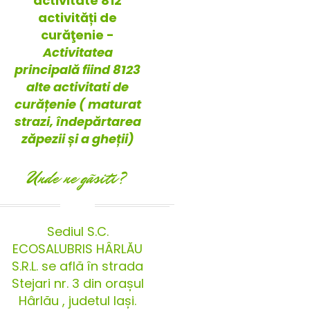
activitate 812
activități de
curăţenie -
Activitatea
principală fiind 8123
alte activitati de
curățenie ( maturat
strazi, îndepărtarea
zăpezii și a gheții)
Unde ne gãsiti?
Sediul S.C.
ECOSALUBRIS HÂRLĂU
S.R.L. se află în strada
Stejari nr. 3 din orașul
Hârlău , judetul Iași.