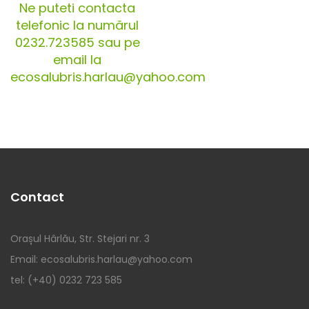
Ne puteti contacta
telefonic la numărul
0232.723585 sau pe
email la
ecosalubris.harlau@yahoo.com
Contact
Orașul Hârlău, Str. Stejari nr. 3
Email: ecosalubris.harlau@yahoo.com
tel: (+40) 0232 723 585