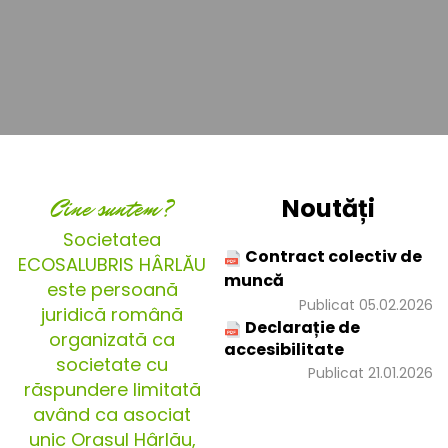
Cine suntem?
Noutăți
Societatea
Contract colectiv de
ECOSALUBRIS HÂRLĂU
muncă
este persoană
Publicat 05.02.2026
juridică română
Declarație de
organizată ca
accesibilitate
societate cu
Publicat 21.01.2026
răspundere limitată
având ca asociat
unic Orașul Hârlău,