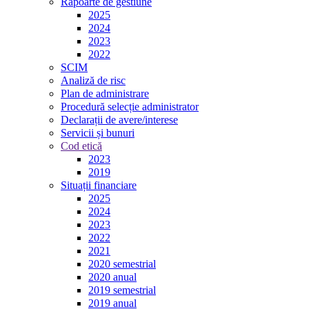
Rapoarte de gestiune
2025
2024
2023
2022
SCIM
Analiză de risc
Plan de administrare
Procedură selecție administrator
Declarații de avere/interese
Servicii și bunuri
Cod etică
2023
2019
Situații financiare
2025
2024
2023
2022
2021
2020 semestrial
2020 anual
2019 semestrial
2019 anual