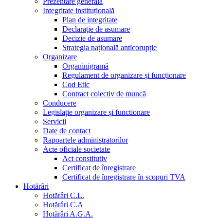
Prezentare generala
Integritate instituțională
Plan de integritate
Declarație de asumare
Decizie de asumare
Strategia națională anticorupție
Organizare
Organinigramă
Regulament de organizare și funcționare
Cod Etic
Contract colectiv de muncă
Conducere
Legislație organizare și functionare
Servicii
Date de contact
Rapoartele administratorilor
Acte oficiale societate
Act constitutiv
Certificat de înregistrare
Certificat de înregistrare în scopuri TVA
Hotărâri
Hotărâri C.L.
Hotărâri C.A
Hotărâri A.G.A.