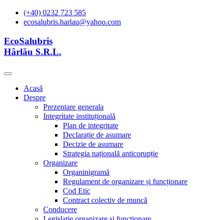
(+40) 0232 723 585
ecosalubris.harlau@yahoo.com
EcoSalubris
Hârlău S.R.L.
Acasă
Despre
Prezentare generala
Integritate instituțională
Plan de integritate
Declarație de asumare
Decizie de asumare
Strategia națională anticorupție
Organizare
Organinigramă
Regulament de organizare și funcționare
Cod Etic
Contract colectiv de muncă
Conducere
Legislație organizare și functionare