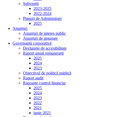
Subvenții
2023-2025
2022-2024
Planuri de Administrare
2025
Anunțuri
Anunțuri de interes public
Anunțuri de angajare
Guvernanță corporativă
Declarație de accesibilitate
Raport anual remunerații
2025
2024
2023
Obiectivul de politică publică
Raport audit
Rapoarte control financiar
2025
2024
2023
2022
2021
iunie 2021