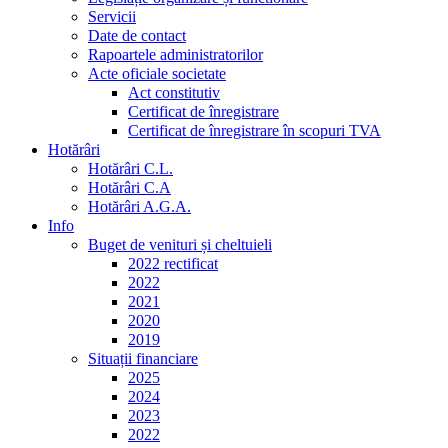
Servicii
Date de contact
Rapoartele administratorilor
Acte oficiale societate
Act constitutiv
Certificat de înregistrare
Certificat de înregistrare în scopuri TVA
Hotărâri
Hotărâri C.L.
Hotărâri C.A
Hotărâri A.G.A.
Info
Buget de venituri și cheltuieli
2022 rectificat
2022
2021
2020
2019
Situații financiare
2025
2024
2023
2022