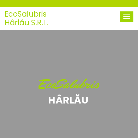
EcoSalubris
Hârlău S.R.L.
EcoSalubris
HÂRLĂU