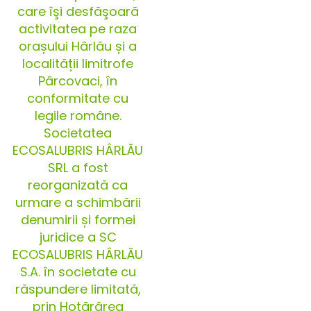
care îşi desfăşoară
activitatea pe raza
orașului Hârlău și a
localității limitrofe
Pârcovaci, în
conformitate cu
legile române.
Societatea
ECOSALUBRIS HÂRLĂU
SRL a fost
reorganizată ca
urmare a schimbării
denumirii și formei
juridice a SC
ECOSALUBRIS HÂRLĂU
S.A. în societate cu
răspundere limitată,
prin Hotărârea