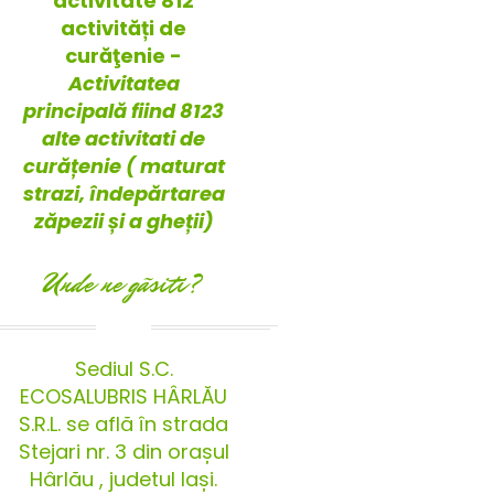
activitate 812
activități de
curăţenie -
Activitatea
principală fiind 8123
alte activitati de
curățenie ( maturat
strazi, îndepărtarea
zăpezii și a gheții)
Unde ne gãsiti?
Sediul S.C.
ECOSALUBRIS HÂRLĂU
S.R.L. se află în strada
Stejari nr. 3 din orașul
Hârlău , judetul Iași.