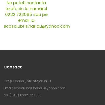
Ne puteti contacta
telefonic la numărul
0232.723585 sau pe
email la
ecosalubris.harlau@yahoo.com
Contact
Orașul Hârlău, Str. Stejari nr. 3
Email: ecosalubris.harlau@yahoo.com
tel: (+40) 0232 723 585