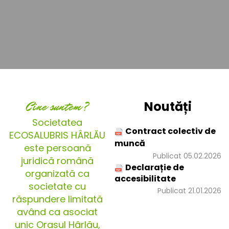
Cine suntem?
Noutăți
Societatea
Contract colectiv de
ECOSALUBRIS HÂRLĂU
muncă
este persoană
Publicat 05.02.2026
juridică română
Declarație de
organizată ca
accesibilitate
societate cu
Publicat 21.01.2026
răspundere limitată
având ca asociat
unic Orașul Hârlău,