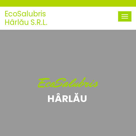
EcoSalubris
Hârlău S.R.L.
EcoSalubris
HÂRLĂU