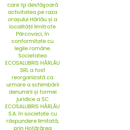
care îşi desfăşoară
activitatea pe raza
orașului Hârlău și a
localității limitrofe
Pârcovaci, în
conformitate cu
legile române.
Societatea
ECOSALUBRIS HÂRLĂU
SRL a fost
reorganizată ca
urmare a schimbării
denumirii și formei
juridice a SC
ECOSALUBRIS HÂRLĂU
S.A. în societate cu
răspundere limitată,
prin Hotărârea