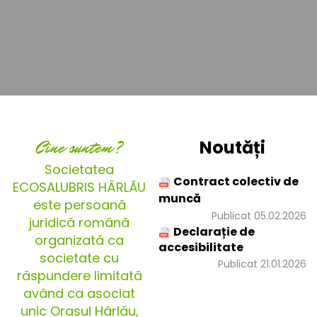
Cine suntem?
Noutăți
Societatea
Contract colectiv de
ECOSALUBRIS HÂRLĂU
muncă
este persoană
Publicat 05.02.2026
juridică română
Declarație de
organizată ca
accesibilitate
societate cu
Publicat 21.01.2026
răspundere limitată
având ca asociat
unic Orașul Hârlău,