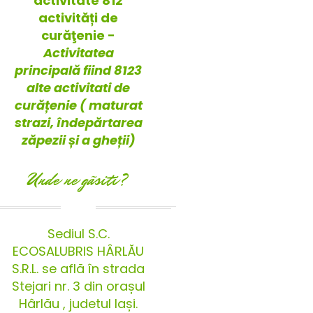
activitate 812
activități de
curăţenie -
Activitatea
principală fiind 8123
alte activitati de
curățenie ( maturat
strazi, îndepărtarea
zăpezii și a gheții)
Unde ne gãsiti?
Sediul S.C.
ECOSALUBRIS HÂRLĂU
S.R.L. se află în strada
Stejari nr. 3 din orașul
Hârlău , judetul Iași.