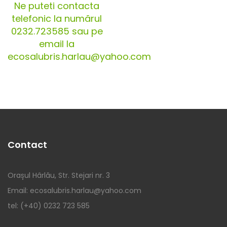
Ne puteti contacta
telefonic la numărul
0232.723585 sau pe
email la
ecosalubris.harlau@yahoo.com
Contact
Orașul Hârlău, Str. Stejari nr. 3
Email: ecosalubris.harlau@yahoo.com
tel: (+40) 0232 723 585