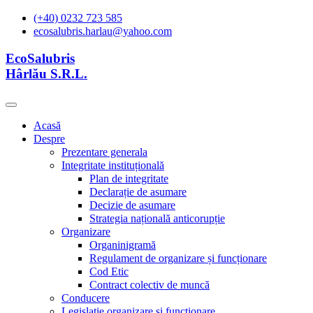
(+40) 0232 723 585
ecosalubris.harlau@yahoo.com
EcoSalubris
Hârlău S.R.L.
Acasă
Despre
Prezentare generala
Integritate instituțională
Plan de integritate
Declarație de asumare
Decizie de asumare
Strategia națională anticorupție
Organizare
Organinigramă
Regulament de organizare și funcționare
Cod Etic
Contract colectiv de muncă
Conducere
Legislație organizare și functionare