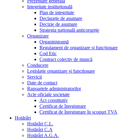
Prezentare generala
Integritate instituțională
Plan de integritate
Declarație de asumare
Decizie de asumare
Strategia națională anticorupție
Organizare
Organinigramă
Regulament de organizare și funcționare
Cod Etic
Contract colectiv de muncă
Conducere
Legislație organizare și functionare
Servicii
Date de contact
Rapoartele administratorilor
Acte oficiale societate
Act constitutiv
Certificat de înregistrare
Certificat de înregistrare în scopuri TVA
Hotărâri
Hotărâri C.L.
Hotărâri C.A
Hotărâri A.G.A.