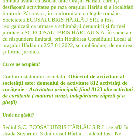
limitată având ca asociat unic Orașul Hârlău, care îşi
desfăşoară activitatea pe raza orașului Hârlău și a localității
limitrofe Pârcovaci, în conformitate cu legile române.
Societatea ECOSALUBRIS HÂRLĂU SRL a fost
reorganizată ca urmare a schimbării denumirii și formei
juridice a SC ECOSALUBRIS HÂRLĂU S.A. în societate
cu răspundere limitată, prin Hotărârea Consiliului Local al
orașului Hârlău nr.2/27.01.2022, schimbându-și denumirea
și forma juridică.
Cu ce ne ocupãm?
Conform statutului societatii,
Obiectul de activitate al
societăţii este: domeniul de activitate 812 activități de
curăţenie -
Activitatea principală fiind 8123 alte activitati
de curățenie ( maturat strazi, îndepărtarea zăpezii și a
gheții)
Unde ne gãsiti?
Sediul S.C. ECOSALUBRIS HÂRLĂU S.R.L. se află în
strada Stejari nr. 3 din orașul Hârlău , judetul Iași. Ne