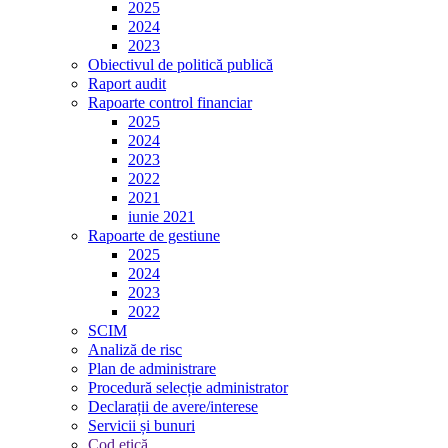
2025
2024
2023
Obiectivul de politică publică
Raport audit
Rapoarte control financiar
2025
2024
2023
2022
2021
iunie 2021
Rapoarte de gestiune
2025
2024
2023
2022
SCIM
Analiză de risc
Plan de administrare
Procedură selecție administrator
Declarații de avere/interese
Servicii și bunuri
Cod etică