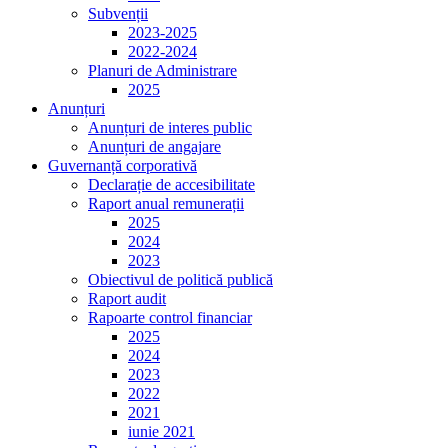
Subvenții
2023-2025
2022-2024
Planuri de Administrare
2025
Anunțuri
Anunțuri de interes public
Anunțuri de angajare
Guvernanță corporativă
Declarație de accesibilitate
Raport anual remunerații
2025
2024
2023
Obiectivul de politică publică
Raport audit
Rapoarte control financiar
2025
2024
2023
2022
2021
iunie 2021