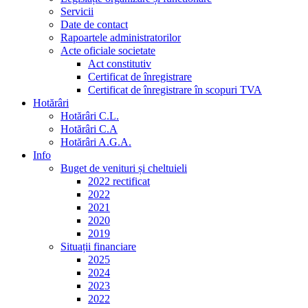
Servicii
Date de contact
Rapoartele administratorilor
Acte oficiale societate
Act constitutiv
Certificat de înregistrare
Certificat de înregistrare în scopuri TVA
Hotărâri
Hotărâri C.L.
Hotărâri C.A
Hotărâri A.G.A.
Info
Buget de venituri și cheltuieli
2022 rectificat
2022
2021
2020
2019
Situații financiare
2025
2024
2023
2022