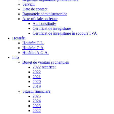
Servicii
Date de contact
Rapoartele administratorilor
Acte oficiale societate
Act constitutiv
Certificat de înregistrare
Certificat de înregistrare în scopuri TVA
Hotărâri
Hotărâri C.L.
Hotărâri C.A
Hotărâri A.G.A.
Info
Buget de venituri și cheltuieli
2022 rectificat
2022
2021
2020
2019
Situații financiare
2025
2024
2023
2022