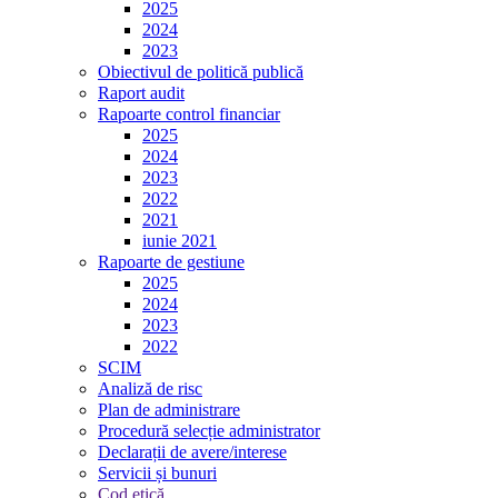
2025
2024
2023
Obiectivul de politică publică
Raport audit
Rapoarte control financiar
2025
2024
2023
2022
2021
iunie 2021
Rapoarte de gestiune
2025
2024
2023
2022
SCIM
Analiză de risc
Plan de administrare
Procedură selecție administrator
Declarații de avere/interese
Servicii și bunuri
Cod etică