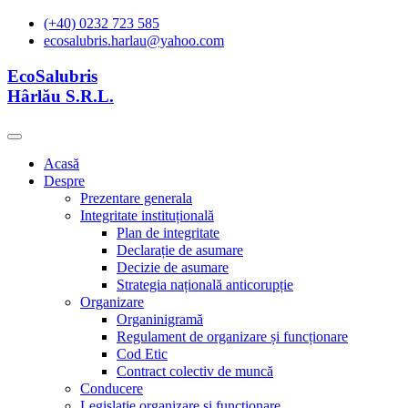
(+40) 0232 723 585
ecosalubris.harlau@yahoo.com
EcoSalubris
Hârlău S.R.L.
Acasă
Despre
Prezentare generala
Integritate instituțională
Plan de integritate
Declarație de asumare
Decizie de asumare
Strategia națională anticorupție
Organizare
Organinigramă
Regulament de organizare și funcționare
Cod Etic
Contract colectiv de muncă
Conducere
Legislație organizare și functionare