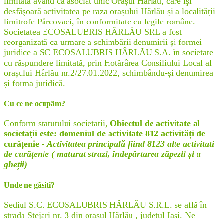
limitată având ca asociat unic Orașul Hârlău, care îşi
desfăşoară activitatea pe raza orașului Hârlău și a localității
limitrofe Pârcovaci, în conformitate cu legile române.
Societatea ECOSALUBRIS HÂRLĂU SRL a fost
reorganizată ca urmare a schimbării denumirii și formei
juridice a SC ECOSALUBRIS HÂRLĂU S.A. în societate
cu răspundere limitată, prin Hotărârea Consiliului Local al
orașului Hârlău nr.2/27.01.2022, schimbându-și denumirea
și forma juridică.
Cu ce ne ocupãm?
Conform statutului societatii,
Obiectul de activitate al
societăţii este: domeniul de activitate 812 activități de
curăţenie -
Activitatea principală fiind 8123 alte activitati
de curățenie ( maturat strazi, îndepărtarea zăpezii și a
gheții)
Unde ne gãsiti?
Sediul S.C. ECOSALUBRIS HÂRLĂU S.R.L. se află în
strada Stejari nr. 3 din orașul Hârlău , judetul Iași. Ne