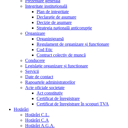
Prezentare generala
Integritate instituțională
Plan de integritate
Declarație de asumare
Decizie de asumare
Strategia națională anticorupție
Organizare
Organinigramă
Regulament de organizare și funcționare
Cod Etic
Contract colectiv de muncă
Conducere
Legislație organizare și functionare
Servicii
Date de contact
Rapoartele administratorilor
Acte oficiale societate
Act constitutiv
Certificat de înregistrare
Certificat de înregistrare în scopuri TVA
Hotărâri
Hotărâri C.L.
Hotărâri C.A
Hotărâri A.G.A.