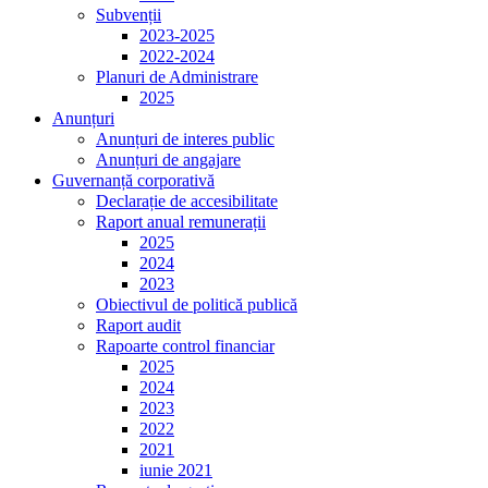
Subvenții
2023-2025
2022-2024
Planuri de Administrare
2025
Anunțuri
Anunțuri de interes public
Anunțuri de angajare
Guvernanță corporativă
Declarație de accesibilitate
Raport anual remunerații
2025
2024
2023
Obiectivul de politică publică
Raport audit
Rapoarte control financiar
2025
2024
2023
2022
2021
iunie 2021