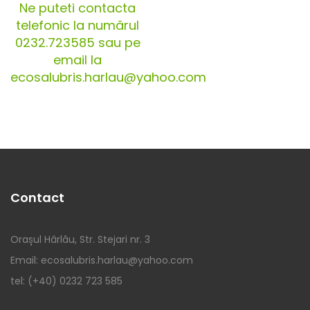
Ne puteti contacta
telefonic la numărul
0232.723585 sau pe
email la
ecosalubris.harlau@yahoo.com
Contact
Orașul Hârlău, Str. Stejari nr. 3
Email: ecosalubris.harlau@yahoo.com
tel: (+40) 0232 723 585