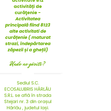
activitate 812
activități de
curăţenie -
Activitatea
principală fiind 8123
alte activitati de
curățenie ( maturat
strazi, îndepărtarea
zăpezii și a gheții)
Unde ne gãsiti?
Sediul S.C.
ECOSALUBRIS HÂRLĂU
S.R.L. se află în strada
Stejari nr. 3 din orașul
Hârlău , judetul Iași.