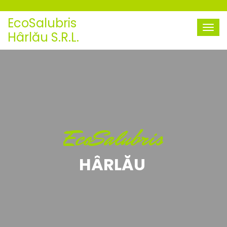
EcoSalubris
Hârlău S.R.L.
EcoSalubris
HÂRLĂU