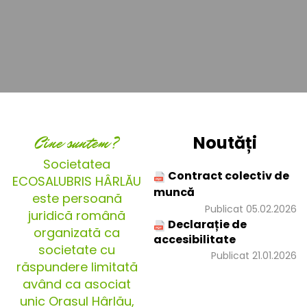
Cine suntem?
Noutăți
Societatea
Contract colectiv de
ECOSALUBRIS HÂRLĂU
muncă
este persoană
Publicat 05.02.2026
juridică română
Declarație de
organizată ca
accesibilitate
societate cu
Publicat 21.01.2026
răspundere limitată
având ca asociat
unic Orașul Hârlău,