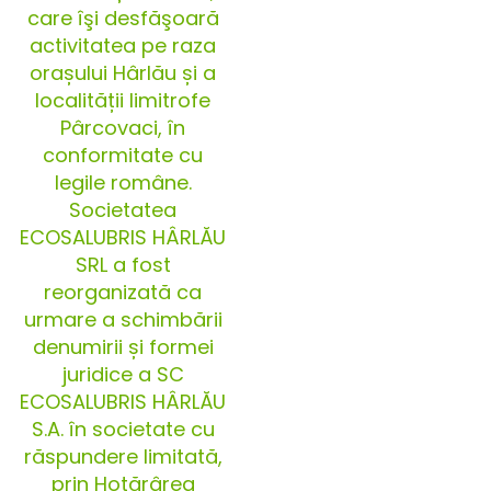
care îşi desfăşoară
activitatea pe raza
orașului Hârlău și a
localității limitrofe
Pârcovaci, în
conformitate cu
legile române.
Societatea
ECOSALUBRIS HÂRLĂU
SRL a fost
reorganizată ca
urmare a schimbării
denumirii și formei
juridice a SC
ECOSALUBRIS HÂRLĂU
S.A. în societate cu
răspundere limitată,
prin Hotărârea