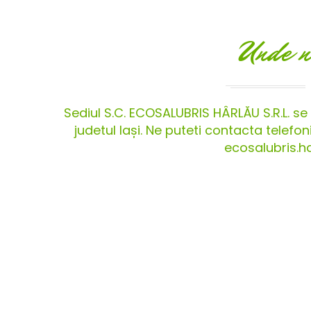
Unde n
Sediul S.C. ECOSALUBRIS HÂRLĂU S.R.L. se a
judetul Iași. Ne puteti contacta telef
ecosalubris.