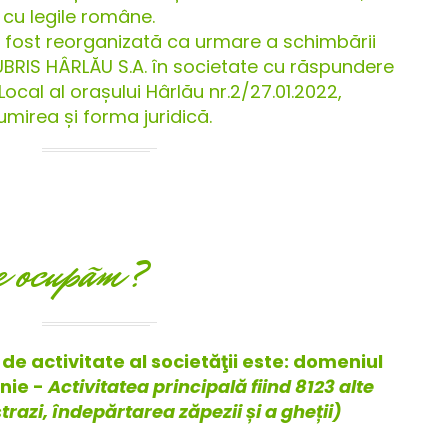
cu legile române.
fost reorganizată ca urmare a schimbării
UBRIS HÂRLĂU S.A. în societate cu răspundere
Local al orașului Hârlău nr.2/27.01.2022,
irea și forma juridică.
e ocupãm?
de activitate al societăţii este: domeniul
enie -
Activitatea principală fiind 8123 alte
trazi, îndepărtarea zăpezii și a gheții)