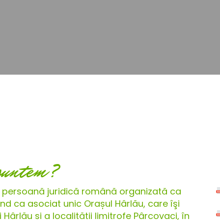
suntem?
 persoană juridică română organizată ca
d ca asociat unic Orașul Hârlău, care îşi
ârlău și a localității limitrofe Pârcovaci, în