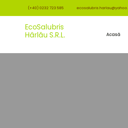
(+40) 0232 723 585
ecosalubris.harlau@yahoo
EcoSalubris
Hârlău S.R.L.
Acasă