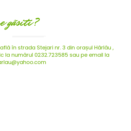
e gãsiti?
flă în strada Stejari nr. 3 din orașul Hârlău ,
onic la numărul 0232.723585 sau pe email la
harlau@yahoo.com