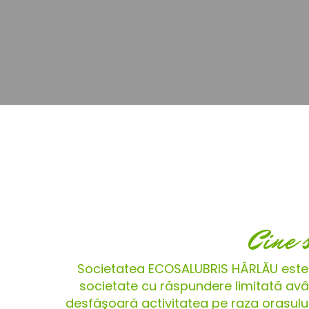
Cine 
Societatea ECOSALUBRIS HÂRLĂU este
societate cu răspundere limitată avân
desfăşoară activitatea pe raza orașului H