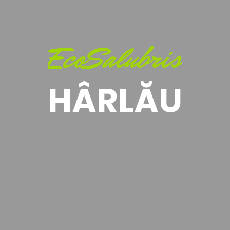
EcoSalubris
HÂRLĂU