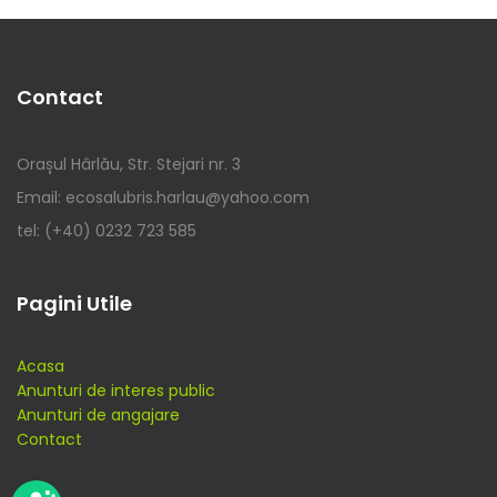
Contact
Orașul Hârlău, Str. Stejari nr. 3
Email: ecosalubris.harlau@yahoo.com
tel: (+40) 0232 723 585
Pagini Utile
Acasa
Anunturi de interes public
Anunturi de angajare
Contact